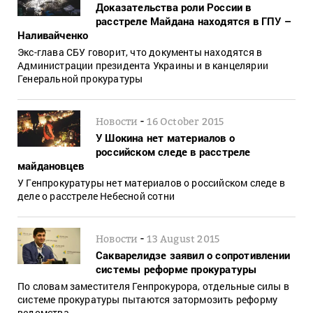
Доказательства роли России в
расстреле Майдана находятся в ГПУ –
Наливайченко
Экс-глава СБУ говорит, что документы находятся в
Администрации президента Украины и в канцелярии
Генеральной прокуратуры
-
Новости
16 October 2015
У Шокина нет материалов о
российском следе в расстреле
майдановцев
У Генпрокуратуры нет материалов о российском следе в
деле о расстреле Небесной сотни
-
Новости
13 August 2015
Сакварелидзе заявил о сопротивлении
системы реформе прокуратуры
По словам заместителя Генпрокурора, отдельные силы в
системе прокуратуры пытаются затормозить реформу
ведомства