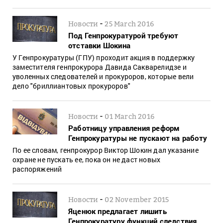
-
Новости
25 March 2016
Под Генпрокуратурой требуют
отставки Шокина
У Генпрокуратуры (ГПУ) проходит акция в поддержку
заместителя генпрокурора Давида Сакварелидзе и
уволенных следователей и прокуроров, которые вели
дело "бриллиантовых прокуроров"
-
Новости
01 March 2016
Работницу управления реформ
Генпрокуратуры не пускают на работу
По ее словам, генпрокурор Виктор Шокин дал указание
охране не пускать ее, пока он не даст новых
распоряжений
-
Новости
02 November 2015
Яценюк предлагает лишить
Генпрокуратуру функций следствия