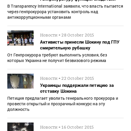
В Transparency International заявили, что власть пытается
через генпрокурора установить контроль над
антикоррупционными органами
-
Новости
28 October 2015
Активисты принесли Шокину под ГПУ
смирительную рубашку
От Генпрокурора требуют выполнить условия, без
которых Украина не получит безвизового режима
-
Новости
22 October 2015
Украинцы поддержали петицию за
отставку Шокина
Петиция предлагает уволить генерального прокурора и
провести открытый и прозрачный конкурс на эту
должность
-
Новости
16 October 2015