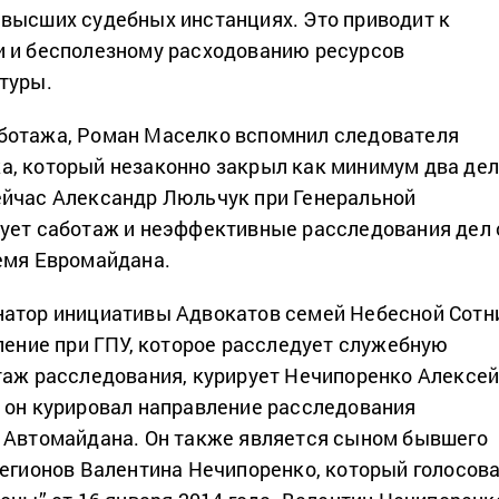
высших судебных инстанциях. Это приводит к
и и бесполезному расходованию ресурсов
атуры.
ботажа, Роман Маселко вспомнил следователя
, который незаконно закрыл как минимум два де
ейчас Александр Люльчук при Генеральной
ует саботаж и неэффективные расследования дел 
ремя Евромайдана.
натор инициативы Адвокатов семей Небесной Сотн
вление при ГПУ, которое расследует служебную
таж расследования, курирует Нечипоренко Алексе
 он курировал направление расследования
 Автомайдана. Он также является сыном бывшего
регионов Валентина Нечипоренко, который голосов