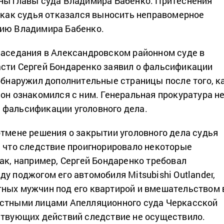
ны главы суда Владимира Бабенко. Притеснения
, как судья отказался выносить неправомерное
нию Владимира Бабенко.
заседания в Александровском районном суде в
сти Сергей Бондаренко заявил о фальсификации
 обнаружил дополнительные страницы после того, к
 он ознакомился с ним. Генеральная прокуратура н
 фальсификации уголовного дела.
тмене решения о закрытии уголовного дела судья
, что следствие проигнорировало некоторые
Так, например, Сергей Бондаренко требовал
у поджогом его автомобиля Mitsubishi Outlander,
ных мужчин под его квартирой и вмешательством 
остными лицами Апелляционного суда Черкасской
ствующих действий следствие не осуществило.