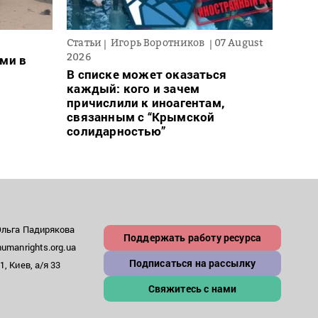
Статьи
Игорь Воротников
07 August
Новос
2026
ми в
Ночн
В списке может оказаться
деся
каждый: кого и зачем
обла
причислили к иноагентам,
связанным с “Крымской
солидарностью”
Ольга Падирякова
Поддержать работу ресурса
umanrights.org.ua
Подписаться на рассылку
, Киев, а/я 33
Свяжитесь с нами