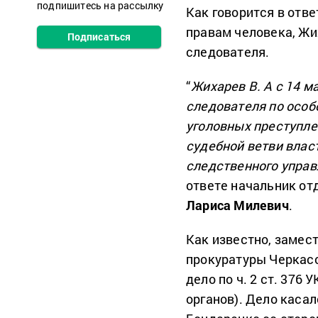
подпишитесь на рассылку
Как говорится в отв
правам человека, Жи
Подписаться
следователя.
“
Жихарев В. А с 14 м
следователя по осо
уголовных преступле
судебной ветви влас
следственного управ
ответе начальник от
Лариса Милевич
.
Как известно, замес
прокуратуры Черкасс
дело по ч. 2 ст. 376
органов). Дело каса