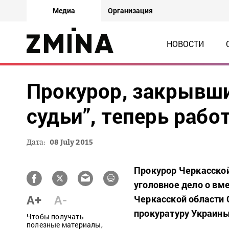
Медиа
Организация
НОВОСТИ
Прокурор, закрывши
судьи”, теперь рабо
Дата:
08 July 2015
Прокурор Черкасско
уголовное дело о вм
A+
A-
Черкасской области 
прокуратуру Украины
Чтобы получать
полезные материалы,