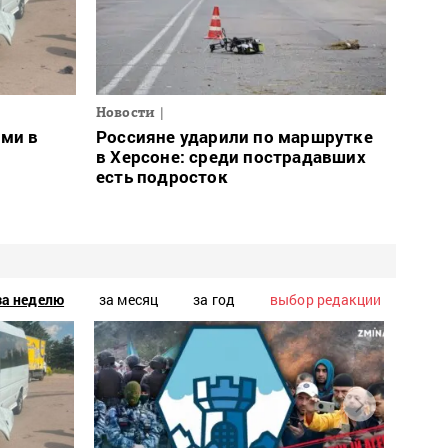
Новости
ами в
Россияне ударили по маршрутке
в Херсоне: среди пострадавших
есть подросток
за неделю
за месяц
за год
выбор редакции