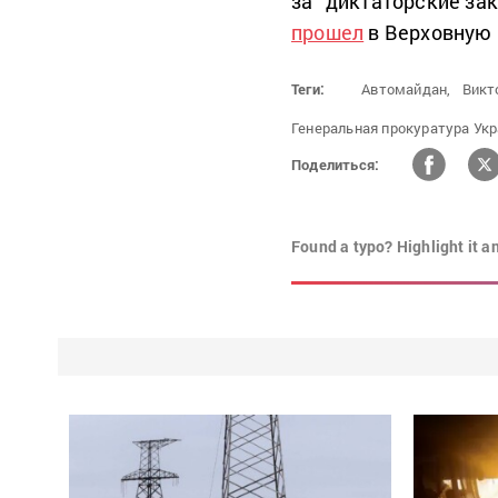
за “диктаторские зак
прошел
в Верховную Р
Теги:
Автомайдан,
Викт
Генеральная прокуратура Укр
Поделиться:
Found a typo? Highlight it a