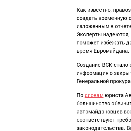
Как известно, право
создать временную 
изложенным в отчет
Эксперты надеются,
поможет избежать д
время Евромайдана.
Создание ВСК стало 
информация о закры
Генеральной прокура
По
словам
юриста А
большинство обвини
автомайдановцев воз
соответствуют требо
законодательства. В