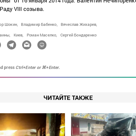
оны” от 16 января 2014 года. Валентин Нечипоренк
аду VIII созыва.
ор Шокин,
Владимир Бабенко,
Вячеслав Жихарев,
аины,
Киев,
Роман Маселко,
Сергей Бондаренко
nd press
Ctrl+Enter or ⌘+Enter.
ЧИТАЙТЕ ТАКЖЕ