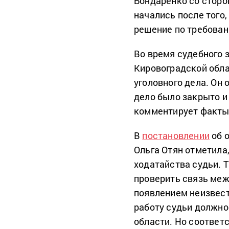
Бондаренко со сторо
начались после того
решение по требова
Во время судебного 
Кировоградской обла
уголовного дела. Он
дело было закрыто и
комментирует факты
В
постановлении
об о
Ольга Отян отметила
ходатайства судьи. 
проверить связь межд
появлением неизвест
работу судьи должн
области. Но соответ