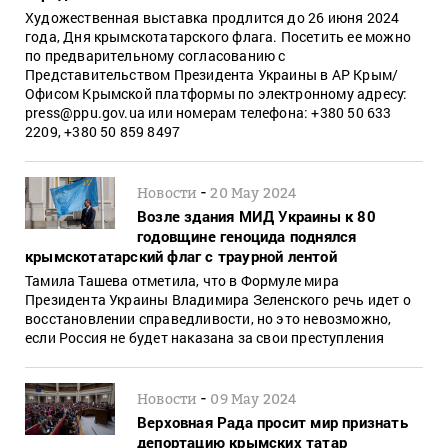
Художественная выставка продлится до 26 июня 2024
года, Дня крымскотатарского флага. Посетить ее можно
по предварительному согласованию с
Представительством Президента Украины в АР Крым/
Офисом Крымской платформы по электронному адресу:
press@ppu.gov.ua или номерам телефона: +380 50 633
2209, +380 50 859 8497
-
Новости
20 May 2024
Возле здания МИД Украины к 80
годовщине геноцида поднялся
крымскотатарский флаг с траурной лентой
Тамила Ташева отметила, что в Формуле мира
Президента Украины Владимира Зеленского речь идет о
восстановлении справедливости, но это невозможно,
если Россия не будет наказана за свои преступления
-
Новости
09 May 2024
Верховная Рада просит мир признать
депортацию крымских татар