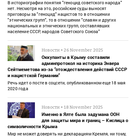
В историографии понятия "геноцид советского народа"
нет. Несмотря на это, российские суды выносят
приговоры за "геноцид" нацистов то в отношении
"этнических групп", то в отношении "славян и других
национальных и этнических групп, составлявших
население СССР, народов Советского Союза"
-
Новости
26 November 2025
Оккупанты в Крыму составили
админпротокол на историка Энвера
Сейтмеметова из-за “отождествления действий СССР
и нацистской Германии”
Речь идет о посте в соцсети, опубликованном еще 18 мая
2020 года
-
Новости
18 November 2025
Именно в Ялте была задумана ООН
для защиты мира и границ – Кислица о
символичности Крыма
Мир не может доверять ни декларациям Кремля, ни тому,