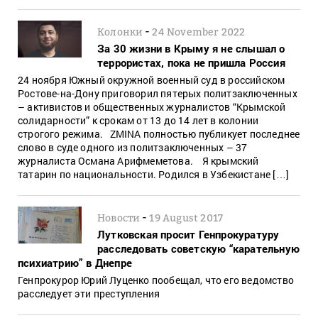
-
Колонки
24 November 2022
За 30 жизни в Крыму я не слышал о
террористах, пока не пришла Россия
24 ноября Южный окружной военный суд в российском
Ростове-на-Дону приговорил пятерых политзаключенных
– активистов и общественных журналистов “Крымской
солидарности” к срокам от 13 до 14 лет в колонии
строгого режима. ZMINA полностью публикует последнее
слово в суде одного из политзаключенных – 37
журналиста Османа Арифмеметова. Я крымский
татарин по национальности. Родился в Узбекистане […]
-
Новости
19 August 2017
Лутковская просит Генпрокуратуру
расследовать советскую “карательную
психиатрию” в Днепре
Генпрокурор Юрий Луценко пообещал, что его ведомство
расследует эти преступления