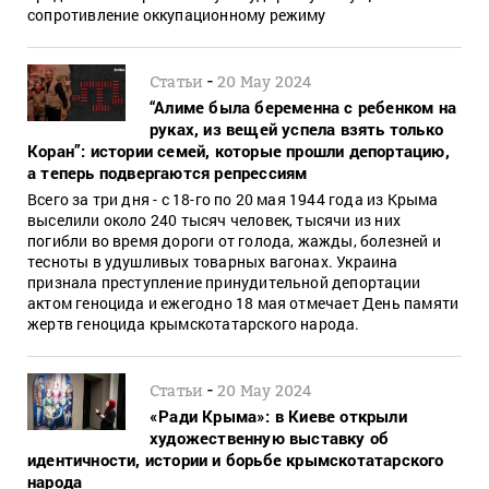
сопротивление оккупационному режиму
-
Статьи
20 May 2024
“Алиме была беременна с ребенком на
руках, из вещей успела взять только
Коран”: истории семей, которые прошли депортацию,
а теперь подвергаются репрессиям
Всего за три дня - с 18-го по 20 мая 1944 года из Крыма
выселили около 240 тысяч человек, тысячи из них
погибли во время дороги от голода, жажды, болезней и
тесноты в удушливых товарных вагонах. Украина
признала преступление принудительной депортации
актом геноцида и ежегодно 18 мая отмечает День памяти
жертв геноцида крымскотатарского народа.
-
Статьи
20 May 2024
«Ради Крыма»: в Киеве открыли
художественную выставку об
идентичности, истории и борьбе крымскотатарского
народа