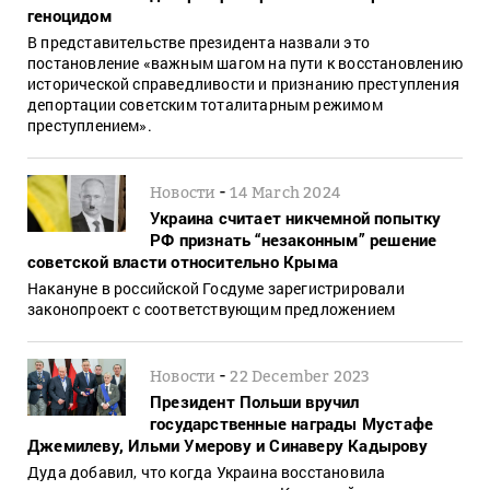
геноцидом
В представительстве президента назвали это
постановление «важным шагом на пути к восстановлению
исторической справедливости и признанию преступления
депортации советским тоталитарным режимом
преступлением».
-
Новости
14 March 2024
Украина считает никчемной попытку
РФ признать “незаконным” решение
советской власти относительно Крыма
Накануне в российской Госдуме зарегистрировали
законопроект с соответствующим предложением
-
Новости
22 December 2023
Президент Польши вручил
государственные награды Мустафе
Джемилеву, Ильми Умерову и Синаверу Кадырову
Дуда добавил, что когда Украина восстановила