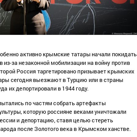
собенно активно крымские татары начали покидать
 из-за незаконной мобилизации на войну против
оторой Россия таргетировано призывает крымских
ары сегодня выезжают в Турцию или в страны
да их депортировали в 1944 году.
пытались по частям собрать артефакты
ультуры, которую россияне веками уничтожали
рессии и депортацию, ставя целью стереть
народа после Золотого века в Крымском ханстве.