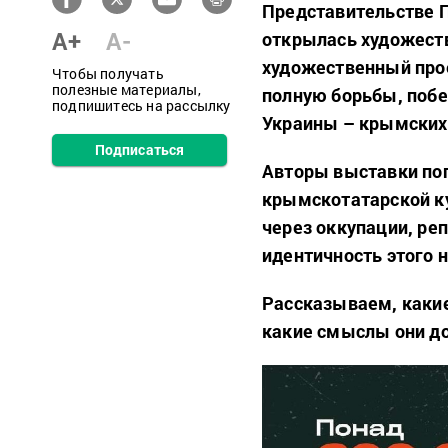
Представительстве 
A+
A-
открылась художеств
художественный прое
Чтобы получать
полезные материалы,
полную борьбы, побе
подпишитесь на рассылку
Украины – крымских 
Подписаться
Авторы выставки по
крымскотатарской к
через оккупации, ре
идентичность этого 
Рассказываем, каки
какие смыслы они до