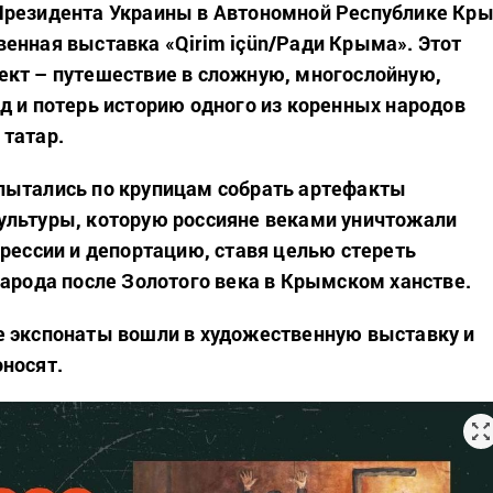
Президента Украины в Автономной Республике Кр
енная выставка «Qirim içün/Ради Крыма». Этот
кт – путешествие в сложную, многослойную,
д и потерь историю одного из коренных народов
татар.
пытались по крупицам собрать артефакты
ультуры, которую россияне веками уничтожали
прессии и депортацию, ставя целью стереть
народа после Золотого века в Крымском ханстве.
е экспонаты вошли в художественную выставку и
носят.