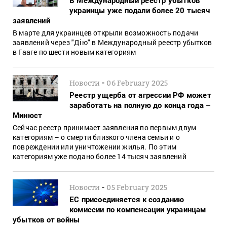
украинцы уже подали более 20 тысяч
заявлений
В марте для украинцев открыли возможность подачи
заявлений через "Дію" в Международный реестр убытков
в Гааге по шести новым категориям
-
Новости
06 February 2025
Реестр ущерба от агрессии РФ может
заработать на полную до конца года –
Минюст
Сейчас реестр принимает заявления по первым двум
категориям – о смерти близкого члена семьи и о
повреждении или уничтожении жилья. По этим
категориям уже подано более 14 тысяч заявлений
-
Новости
05 February 2025
ЕС присоединяется к созданию
комиссии по компенсации украинцам
убытков от войны