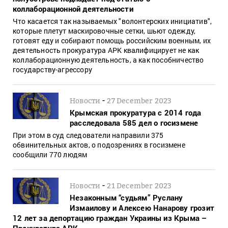
коллаборационной деятельности
Что касается так называемых "волонтерских инициатив",
которые плетут маскировочные сетки, шьют одежду,
готовят еду и собирают помощь российским военным, их
деятельность прокуратура АРК квалифицирует не как
коллаборационную деятельность, а как пособничество
государству-агрессору
-
Новости
27 December 2023
Крымская прокуратура с 2014 года
расследовала 585 дел о госизмене
При этом в суд следователи направили 375
обвинительных актов, о подозрениях в госизмене
сообщили 770 людям
-
Новости
21 December 2023
Незаконным “судьям” Руслану
Измаилову и Алексею Нанарову грозит
12 лет за депортацию граждан Украины из Крыма –
Прокуратура АРК