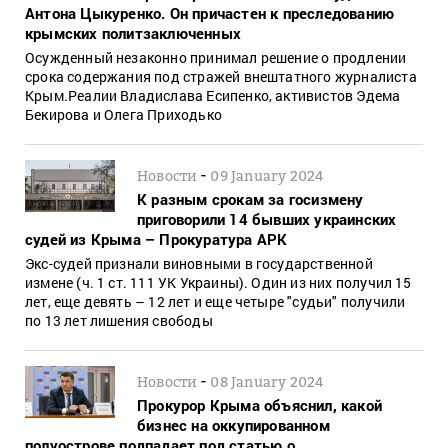
Антона Цыкуренко. Он причастен к преследованию
крымских политзаключенных
Осужденный незаконно принимал решение о продлении
срока содержания под стражей внештатного журналиста
Крым.Реалии Владислава Есипенко, активистов Эдема
Бекирова и Олега Приходько
-
Новости
09 January 2024
К разным срокам за госизмену
приговорили 14 бывших украинских
судей из Крыма – Прокуратура АРК
Экс-судей признали виновными в государственной
измене (ч. 1 ст. 111 УК Украины). Один из них получил 15
лет, еще девять – 12 лет и еще четыре "судьи" получили
по 13 лет лишения свободы
-
Новости
08 January 2024
Прокурор Крыма объяснил, какой
бизнес на оккупированном
полуострове подпадает под статью о