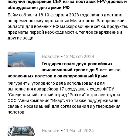
получил подозрение СБУ из-за поставок FPV-дронов и
оборудования для армии РФ
Бейм собрал и 18-19 февраля 2023 года лично доставил
во временно оккупированный Мелитополь Запорожской
области для военных РФ маскировочные сетки, продукты,
предметы первой необходимости, теплое снаряжение и
другие вещи
-
Новости
18 March 2024
Гендиректорам двух российских
авиакомпаний грозит до 9 лет из-за
незаконных полетов в оккупированный Крым
Фигуранты уголовного дела использовали для
выполнения авиарейсов 17 воздушных судов ФГБУ
“Специальный летный отряд “Россия” и три авиасудна
ООО “Авиакомпания “Икар”, что также поддерживали
связь с Росавиацией для согласования и утверждения
полетов
-
Новости
11 March 2024