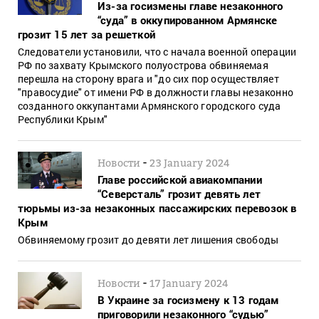
Из-за госизмены главе незаконного
“суда” в оккупированном Армянске
грозит 15 лет за решеткой
Следователи установили, что с начала военной операции
РФ по захвату Крымского полуострова обвиняемая
перешла на сторону врага и "до сих пор осуществляет
"правосудие" от имени РФ в должности главы незаконно
созданного оккупантами Армянского городского суда
Республики Крым"
-
Новости
23 January 2024
Главе российской авиакомпании
“Северсталь” грозит девять лет
тюрьмы из-за незаконных пассажирских перевозок в
Крым
Обвиняемому грозит до девяти лет лишения свободы
-
Новости
17 January 2024
В Украине за госизмену к 13 годам
приговорили незаконного “судью”