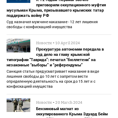
приговорили оккупационного муфтия
мусульман Крыма, призывавшего крымских татар
поддержать войну РФ
Суд назначил мужчине наказание - 12 лет лишения
свободы с конфискацией имущества
-
Новости
10 April 2024
Прокуратура автономии передала в
суд дело на главу крымской
типографии “Таврида”: печатал “бюллетени” на
незаконные “выборы” и “референдумы”
Санкция статьи предусматривает наказание в виде
лишения свободы до 10 лет с запретом вести
определенную деятельность на срок до 15 лет и с
конфискацией имущества
-
Новости
20 March 2024
Бензиновый магнат из
оккупированного Крыма Эдуард Бейм