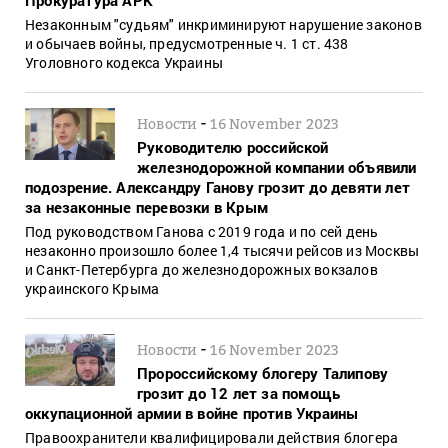
Незаконным "судьям" инкриминируют нарушение законов
и обычаев войны, предусмотренные ч. 1 ст. 438
Уголовного кодекса Украины
-
Новости
16 November 2023
Руководителю российской
железнодорожной компании объявили
подозрение. Александру Ганову грозит до девяти лет
за незаконные перевозки в Крым
Под руководством Ганова с 2019 года и по сей день
незаконно произошло более 1,4 тысячи рейсов из Москвы
и Санкт-Петербурга до железнодорожных вокзалов
украинского Крыма
-
Новости
16 November 2023
Пророссийскому блогеру Талипову
грозит до 12 лет за помощь
оккупационной армии в войне против Украины
Правоохранители квалифицировали действия блогера