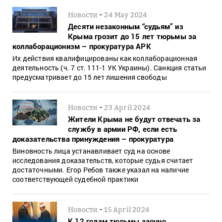
-
Новости
24 May 2024
Десяти незаконным “судьям” из
Крыма грозит до 15 лет тюрьмы за
коллаборационизм – прокуратура АРК
Их действия квалифицированы как коллаборационная
деятельность (ч. 7 ст. 111-1 УК Украины). Санкция статьи
предусматривает до 15 лет лишения свободы
-
Новости
23 April 2024
Жители Крыма не будут отвечать за
службу в армии РФ, если есть
доказательства принуждения – прокуратура
Виновность лица устанавливает суд на основе
исследования доказательств, которые судья считает
достаточными. Егор Ребов также указал на наличие
соответствующей судебной практики
-
Новости
15 April 2024
К 12 годам тюрьмы заочно