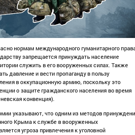
гласно нормам международного гуманитарного права
ударству запрещается принуждать население
итории служить в его вооруженных силах. Также
ть давление и вести пропаганду в пользу
ления в оккупационную армию, поскольку это
венции о защите гражданского населения во время
невская конвенция).
омии указывают, что одним из методов принужден
нного Крыма к службе в вооруженных
ляется угроза привлечения к уголовной