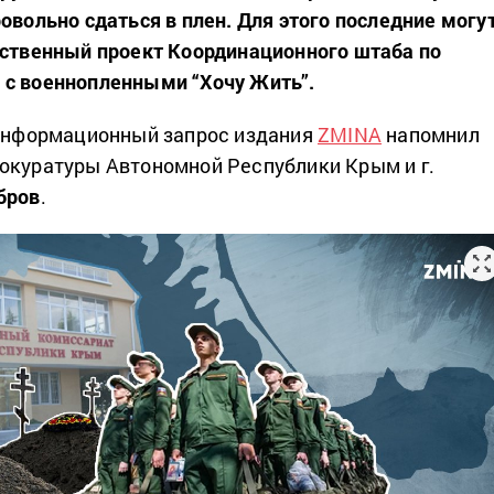
овольно сдаться в плен.
Для этого последние могу
рственный проект Координационного штаба по
 с военнопленными “Хочу Жить”.
 информационный запрос издания
ZMINA
напомнил
окуратуры Автономной Республики Крым и г.
бров
.