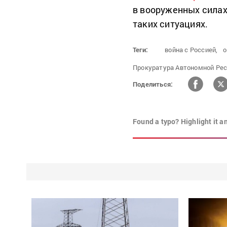
в вооруженных силах 
таких ситуациях.
Теги:
война с Россией,
о
Прокуратура Автономной Ре
Поделиться:
Found a typo? Highlight it a