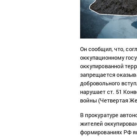
Он сообщил, что, со
оккупационному гос
оккупированной терр
запрещается оказыва
добровольного вступ
нарушает ст. 51 Кон
войны (Четвертая Же
В прокуратуре автон
жителей оккупирова
формированиях РФ яв