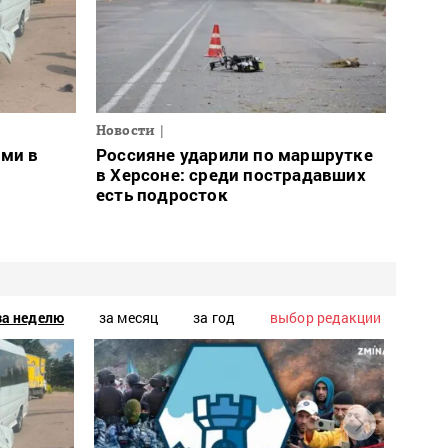
Новости
ами в
Россияне ударили по маршрутке
в Херсоне: среди пострадавших
есть подросток
за неделю
за месяц
за год
выбор редакции