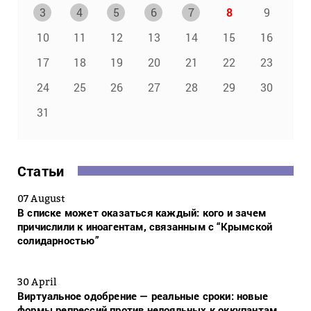
3
4
5
6
7
8
9
10
11
12
13
14
15
16
17
18
19
20
21
22
23
24
25
26
27
28
29
30
31
Статьи
07 August
В списке может оказаться каждый: кого и зачем
причислили к иноагентам, связанным с “Крымской
солидарностью”
30 April
Виртуальное одобрение — реальные сроки: новые
формы репрессий против нелояльных к оккупантам