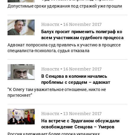
Допустимые сроки удержания под стражей уже прошли
-
Новости
16 November 2017
Балух просит применить полиграф ко
всем участникам судебного процесса
Адвокат попросила суд привлечь к участию в процессе
специалиста-психолога, судья отказала
-
Новости
16 November 2017
В Сенцова в колонии начались
проблемы с сердцем – адвокат
"К Олегу там уважительное отношение, никто не
притесняет"
-
Новости
13 November 2017
На встрече с Эрдоганом обсуждали
освобождение Сенцова – Умеров
Россия удерживает более сорока украинских