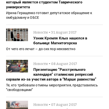
который является студентом Таврического
университета
Ирина Геращенко готовит депутатское обращение к
омбудсману и ОБСЕ
-
Новости
31 August 2017
Узник Кремля Клых нашелся в
больнице Магнитогорска
От чего его лечат – до сих пор неизвестно
-
Новости
08 August 2017
Презентацию “Расстрельного
календаря” сталинских репрессий
сорвали из-за участия автора в “Марше равенства”
Те, кто требовали отмены мероприятия, представились
"свободовцами"
-
Новости
07 August 2017