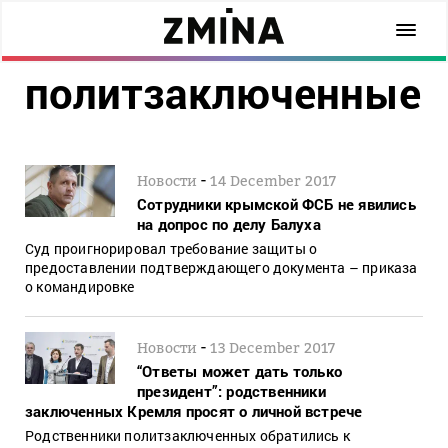
политзаключенные
-
Новости
14 December 2017
Сотрудники крымской ФСБ не явились
на допрос по делу Балуха
Суд проигнорировал требование защиты о
предоставлении подтверждающего документа – приказа
о командировке
-
Новости
13 December 2017
“Ответы может дать только
президент”: родственники
заключенных Кремля просят о личной встрече
Родственники политзаключенных обратились к