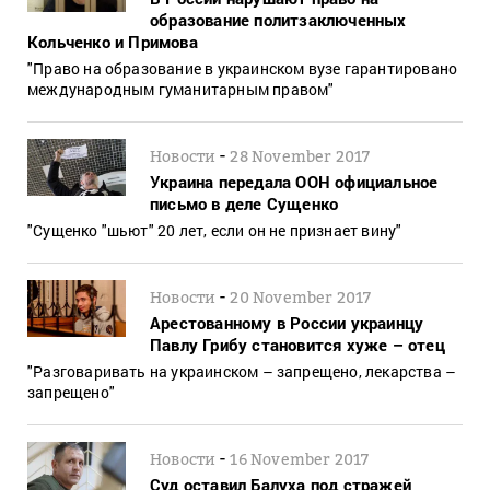
образование политзаключенных
Кольченко и Примова
"Право на образование в украинском вузе гарантировано
международным гуманитарным правом"
-
Новости
28 November 2017
Украина передала ООН официальное
письмо в деле Сущенко
"Сущенко "шьют" 20 лет, если он не признает вину"
-
Новости
20 November 2017
Арестованному в России украинцу
Павлу Грибу становится хуже – отец
"Разговаривать на украинском – запрещено, лекарства –
запрещено"
-
Новости
16 November 2017
Суд оставил Балуха под стражей