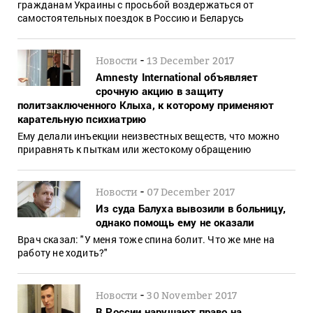
гражданам Украины с просьбой воздержаться от
самостоятельных поездок в Россию и Беларусь
-
Новости
13 December 2017
Amnesty International объявляет
срочную акцию в защиту
политзаключенного Клыха, к которому применяют
карательную психиатрию
Ему делали инъекции неизвестных веществ, что можно
приравнять к пыткам или жестокому обращению
-
Новости
07 December 2017
Из суда Балуха вывозили в больницу,
однако помощь ему не оказали
Врач сказал: "У меня тоже спина болит. Что же мне на
работу не ходить?"
-
Новости
30 November 2017
В России нарушают право на