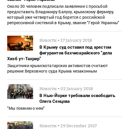
Около 30 человек подписали заявление с просьбой
предоставить Владимиру Балуху, крымскому фермеру,
который уже четвертый год борется с российской
репрессивной системой в Крыму, звание "Герой Украины"
-
Новости
17 January 2018
В Крыму суд оставил под арестом
фигурантов бахчисарайского “дела
Хизб ут-Тахрир”
Защитники крымскотатарских активистов считают
решение Верховного суда Крыма незаконным
-
Новости
02 January 2018
В Нью-Йорке требовали освободить
Олега Сенцова
"Мы помним о нем"
-
Новости
29 December 2017