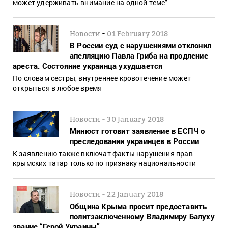
может удерживать внимание на одной теме"
-
Новости
01 February 2018
В России суд с нарушениями отклонил
апелляцию Павла Гриба на продление
ареста. Состояние украинца ухудшается
По словам сестры, внутреннее кровотечение может
открыться в любое время
-
Новости
30 January 2018
Минюст готовит заявление в ЕСПЧ о
преследовании украинцев в России
К заявлению также включат факты нарушения прав
крымских татар только по признаку национальности
-
Новости
22 January 2018
Община Крыма просит предоставить
политзаключенному Владимиру Балуху
звание “Герой Украины”