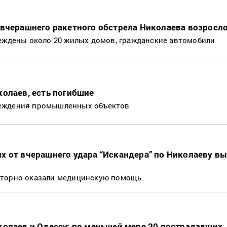
вчерашнего ракетного обстрела Николаева возросло
реждены около 20 жилых домов, гражданские автомобили
олаев, есть погибшие
еждения промышленных объектов
х от вчерашнего удара “Искандера” по Николаеву в
аторно оказали медицинскую помощь
колаев и Одессу: по меньшей мере 20 пострадавших