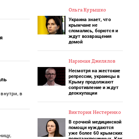
Ольга Курышко
Украина знает, что
крымчане не
сломались, борются и
ждут возвращения
ая
домой
Нариман Джелялов
Несмотря на жестокие
репрессии, украинцы в
аль
Крыму продолжают
сопротивление и ждут
деоккупации
внутри, в
Виктория Нестеренко
В срочной медицинской
помощи нуждаются
уже более 60 крымских
ницу,
политзаключенных. Как