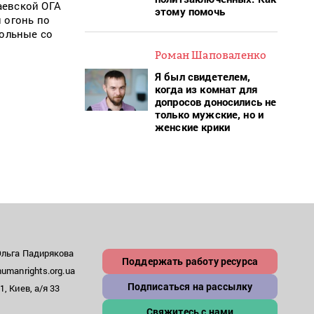
аевской ОГА
этому помочь
 огонь по
больные со
Роман Шаповаленко
Я был свидетелем,
когда из комнат для
допросов доносились не
только мужские, но и
женские крики
Ольга Падирякова
Поддержать работу ресурса
umanrights.org.ua
Подписаться на рассылку
, Киев, а/я 33
Свяжитесь с нами