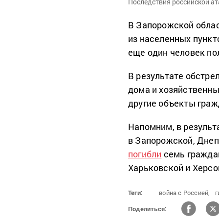
Последствия российской ат
В Запорожской облас
из населенных пункт
еще один человек по
В результате обстре
дома и хозяйственн
другие объекты гра
Напомним, в результ
в Запорожской, Днеп
погибли
семь граждан
Харьковской и Херсо
Теги:
война с Россией,
г
Поделиться: