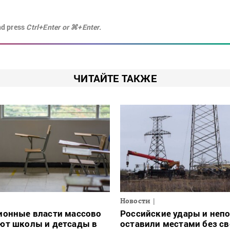
nd press
Ctrl+Enter or ⌘+Enter.
ЧИТАЙТЕ ТАКЖЕ
Новости
ионные власти массово
Российские удары и неп
ют школы и детсады в
оставили местами без св