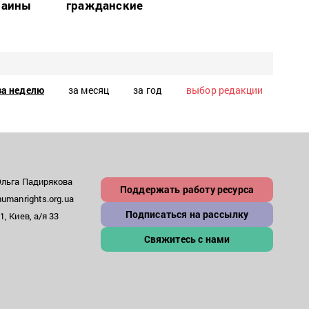
раины
гражданские
за неделю
за месяц
за год
выбор редакции
Ольга Падирякова
Поддержать работу ресурса
umanrights.org.ua
Подписаться на рассылку
, Киев, а/я 33
Свяжитесь с нами