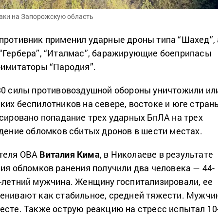
аки на Запорожскую область
противник применил ударные дроны типа “Шахед”, 
“Гербера”, “Италмас”, баражирующие боеприпасы
-имитаторы “Пародия”.
30 силы противовоздушной обороны уничтожили ил
ких беспилотников на севере, востоке и юге стран
ксировано попадание трех ударных БпЛА на трех
адение обломков сбитых дронов в шести местах.
теля ОВА
Виталия Кима
, в Николаеве в результате
ния обломков ранения получили два человека — 44-
-летний мужчина. Женщину госпитализировали, ее
енивают как стабильное, средней тяжести. Мужчи
есте. Также острую реакцию на стресс испытал 10