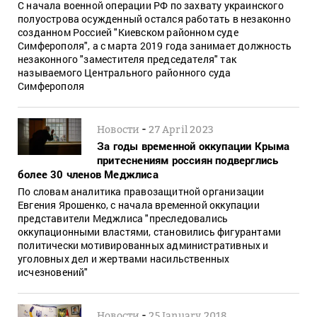
С начала военной операции РФ по захвату украинского
полуострова осужденный остался работать в незаконно
созданном Россией "Киевском районном суде
Симферополя", а с марта 2019 года занимает должность
незаконного "заместителя председателя" так
называемого Центрального районного суда
Симферополя
-
Новости
27 April 2023
За годы временной оккупации Крыма
притеснениям россиян подверглись
более 30 членов Меджлиса
По словам аналитика правозащитной организации
Евгения Ярошенко, с начала временной оккупации
представители Меджлиса "преследовались
оккупационными властями, становились фигурантами
политически мотивированных административных и
уголовных дел и жертвами насильственных
исчезновений"
-
Новости
25 January 2018