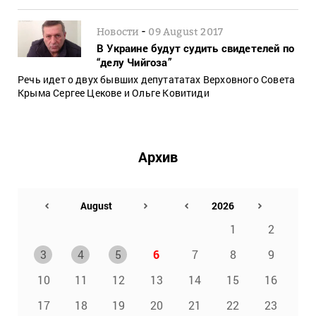
-
Новости
09 August 2017
В Украине будут судить свидетелей по
“делу Чийгоза”
Речь идет о двух бывших депутататах Верховного Совета
Крыма Сергее Цекове и Ольге Ковитиди
Архив
1
2
3
4
5
6
7
8
9
10
11
12
13
14
15
16
17
18
19
20
21
22
23