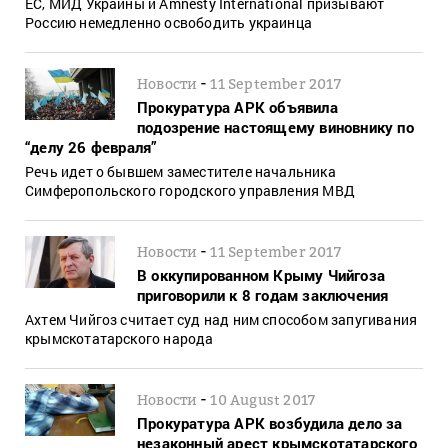
ЕС, МИД Украины и Amnesty International призывают
Россию немедленно освободить украинца
-
Новости
11 September 2017
Прокуратура АРК объявила
подозрение настоящему виновнику по
“делу 26 февраля”
Речь идет о бывшем заместителе начальника
Симферопольского городского управления МВД
-
Новости
11 September 2017
В оккупированном Крыму Чийгоза
приговорили к 8 годам заключения
Ахтем Чийгоз считает суд над ним способом запугивания
крымскотатарского народа
-
Новости
10 August 2017
Прокуратура АРК возбудила дело за
незаконный арест крымскотатарского