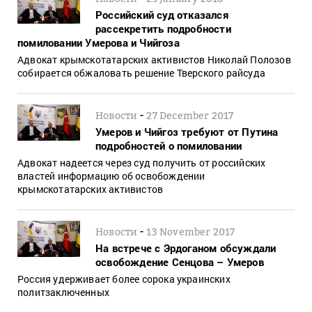
Российский суд отказался
рассекретить подробности
помиловании Умерова и Чийгоза
Адвокат крымскотатарских активистов Николай Полозов
собирается обжаловать решение Тверского райсуда
-
Новости
27 December 2017
Умеров и Чийгоз требуют от Путина
подробностей о помиловании
Адвокат надеется через суд получить от российских
властей информацию об освобождении
крымскотатарских активистов
-
Новости
13 November 2017
На встрече с Эрдоганом обсуждали
освобождение Сенцова – Умеров
Россия удерживает более сорока украинских
политзаключенных