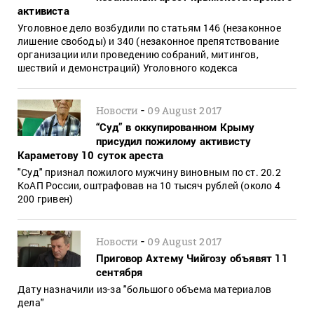
активиста
Уголовное дело возбудили по статьям 146 (незаконное
лишение свободы) и 340 (незаконное препятствование
организации или проведению собраний, митингов,
шествий и демонстраций) Уголовного кодекса
-
Новости
09 August 2017
“Суд” в оккупированном Крыму
присудил пожилому активисту
Караметову 10 суток ареста
"Суд" признал пожилого мужчину виновным по ст. 20.2
КоАП России, оштрафовав на 10 тысяч рублей (около 4
200 гривен)
-
Новости
09 August 2017
Приговор Ахтему Чийгозу объявят 11
сентября
Дату назначили из-за "большого объема материалов
дела"