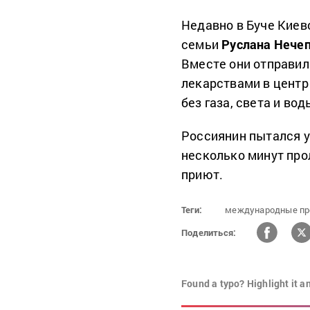
Недавно в Буче Киев
семьи
Руслана Нече
Вместе они отправил
лекарствами в центр 
без газа, света и вод
Россиянин пытался уб
несколько минут про
приют.
Теги:
международные пр
Поделиться:
Found a typo? Highlight it a