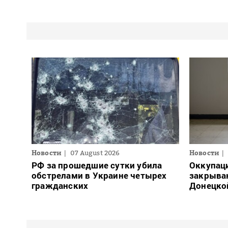
Новости
07 August 2026
Новости
РФ за прошедшие сутки убила
Оккупац
обстрелами в Украине четырех
закрыва
гражданских
Донецко