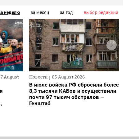
за неделю
за месяц
за год
выбор редакции
07 August
Новости
05 August 2026
Новос
В июле войска РФ сбросили более
Для 
ся
8,3 тысячи КАБов и осуществили
ввел
почти 97 тысяч обстрелов —
може
,
Генштаб
– пр