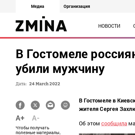
Медиа
Организация
НОВОСТИ
В Гостомеле россия
убили мужчину
Дата:
24 March 2022
В Гостомеле в Киевс
жителя Сергея Захл
A+
A-
Об этом
сообщила
ма
Чтобы получать
полезные материалы,