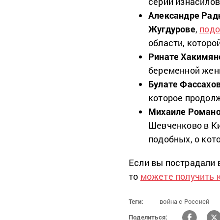
серии изнасилов
Александре Рад
Жугдурове
,
под
области, которой
Ринате Хакимян
беременной жен
Булате Фассахо
которое продолж
Михаиле Роман
Шевченково в Ки
подобных, о кот
Если вы пострадали в
то
можете получить 
Теги:
война с Россией
Поделиться: