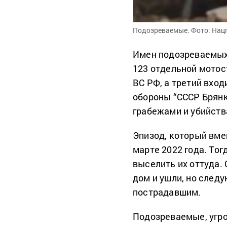
Подозреваемые. Фото: Нац
Имен подозреваемых 
123 отдельной мотос
ВС РФ, а третий вхо
обороны “СССР Брянк
грабежами и убийств
Эпизод, который вм
марте 2022 года. Тог
выселить их оттуда.
дом и ушли, но след
пострадавшим.
Подозреваемые, угр