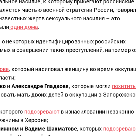
альное насилие, к которому прибегают российские
является частью военной стратегии России, говори
известных жертв сексуального насилия – это
ыли
одни дома
.
 о некоторых идентифицированных российских
мых в совершении таких преступлений, например о
ове
, который насиловал женщину во время оккупа
ласти;
ко
и
Александре Гладкове
, которые могли
похитить
ловать мать двоих детей в оккупации в Запорожско
 которого
подозревают
в изнасиловании незаконно
ужчины в Херсоне;
нижном
и
Вадиме Шахматове
, которых
подозреваю