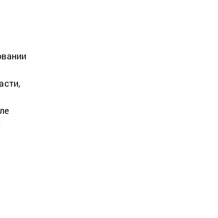
овании
асти,
ле
х