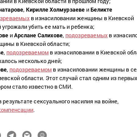
аний в Киевской области в прошлом году;
натарове
,
Кирилле Холмурзаеве
и
Беликте
озреваемых
в изнасиловании женщины в Киевской
 угрожали убить ее мать и ребенка;
ове
и
Арслане Салихове
,
подозреваемых
в изнасил
щины в Киевской области;
ве
,
подозреваемом
в изнасиловании в Киевской обл
алось несколько дней;
ове
,
подозреваемом
в изнасиловании женщины в се
евской области. Этот случай стал одним из первы
ором стало известно в СМИ.
 результате сексуального насилия на войне,
компенсации
.