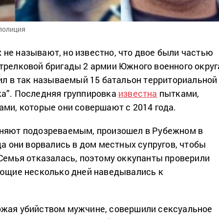
полиция
не называют, но известно, что двое были частью
трелковой бригады 2 армии Южного военного округ
дил в так называемый 15 батальон территориальной
а”. Последняя группировка
известна
пытками,
ами, которые они совершают с 2014 года.
еняют подозреваемым, произошел в Рубежном в
да они ворвались в дом местных супругов, чтобы
 Семья отказалась, поэтому оккупанты проверили
ующие несколько дней наведывались к
ожая убийством мужчине, совершили сексуальное