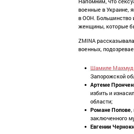
Напомним, что сексу
военные в Украине, 
в ООН. Большинство 
женщины, которые б
ZMINA рассказывала
военных, подозревае
Шамиле Махмуд
Запорожской об
Артеме Прончен
избить и изнаси
области;
Романе Попове
,
заключенного м
Евгении Чернок