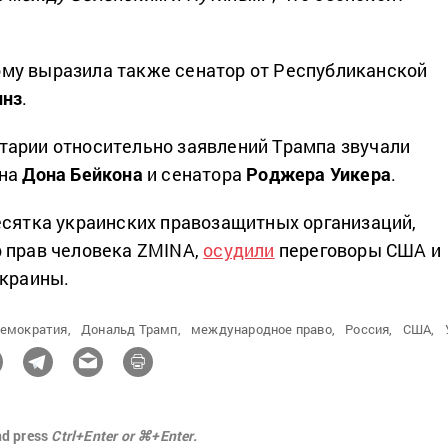
му выразила также сенатор от Республиканской
инз
.
арии относительно заявлений Трампа звучали
ена
Дона Бейкона
и сенатора
Роджера Уикера
.
есятка украинских правозащитных организаций,
 прав человека ZMINA,
осудили
переговоры США и
Украины.
емократия,
Дональд Трамп,
международное право,
Россия,
США,
nd press
Ctrl+Enter or ⌘+Enter.