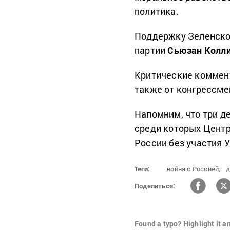
политика.
Поддержку Зеленско
партии
Сьюзан Колл
Критические коммент
также от конгрессм
Напомним, что три д
среди которых Центр
России без участия 
Теги:
война с Россией,
д
Поделиться:
Found a typo? Highlight it a