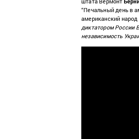
штата Вермонт
Берн
“Печальный день в ам
американский народ
диктатором России 
независимость Украи