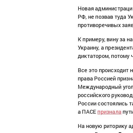
Новая администраци
РФ, не позвав туда У
противоречивых зая
К примеру, вину за н
Украину, а президен
диктатором, потому ч
Все это происходит 
права Россией призн
Международный уголо
российского руководи
России состоялись 
а ПАСЕ
признала
пут
На новую риторику а