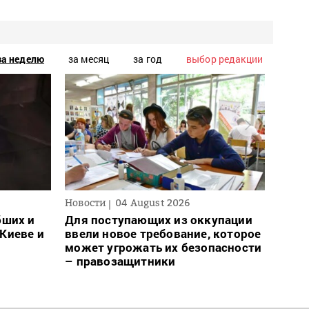
за неделю
за месяц
за год
выбор редакции
Новости
04 August 2026
Новос
бших и
Для поступающих из оккупации
В Ро
Киеве и
ввели новое требование, которое
запр
может угрожать их безопасности
на с
– правозащитники