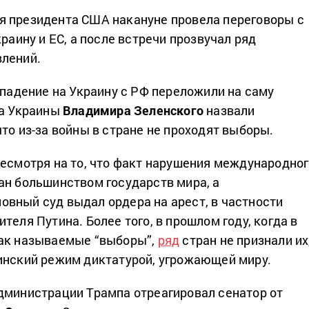
я президента США накануне провела переговоры с
краину и ЕС, а после встречи прозвучал ряд
влений.
ападение на Украину с РФ переложили на саму
та Украины
Владимира Зеленского
назвали
то из-за войны в стране не проходят выборы.
несмотря на то, что факт нарушения международно
ан большинством государств мира, а
вный суд выдал ордера на арест, в частности
теля Путина. Более того, в прошлом году, когда в
так называемые “выборы”,
ряд
стран не признали их
инский режим диктатурой, угрожающей миру.
дминистрации Трампа отреагировал сенатор от