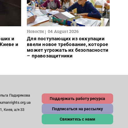
Новости
04 August 2026
Новос
бших и
Для поступающих из оккупации
В Ро
Киеве и
ввели новое требование, которое
запр
может угрожать их безопасности
на с
– правозащитники
Ольга Падирякова
Поддержать работу ресурса
umanrights.org.ua
Подписаться на рассылку
, Киев, а/я 33
Свяжитесь с нами