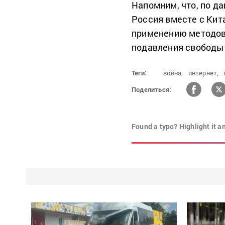
Напомним, что, по д
Россия вместе с Кит
применению методов
подавления свободы 
Теги:
война,
интернет,
Поделиться:
Found a typo? Highlight it a