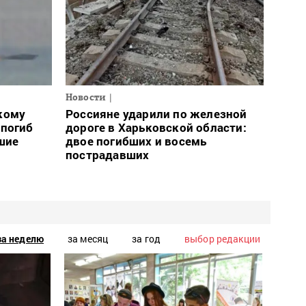
Новости
кому
Россияне ударили по железной
 погиб
дороге в Харьковской области:
шие
двое погибших и восемь
пострадавших
за неделю
за месяц
за год
выбор редакции