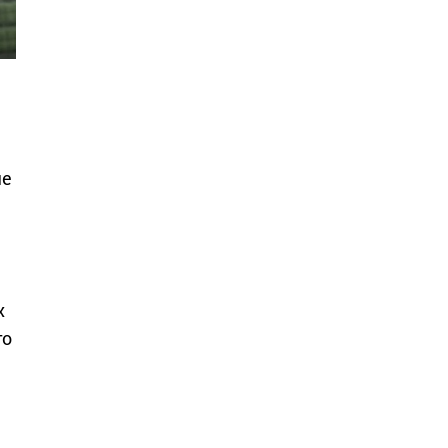
т
ые
х
го