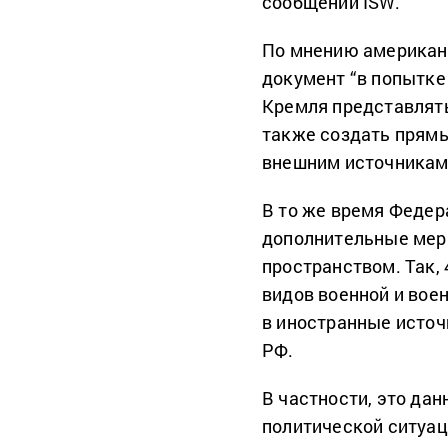
сообщении ISW.
По мнению американ
документ “в попытке
Кремля представлять
также создать прямы
внешним источникам
В то же время Федер
дополнительные мер
пространством. Так,
видов военной и вое
в иностранные источ
РФ.
В частности, это дан
политической ситуац