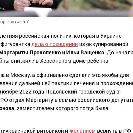
арская газета”
-летняя российская политик, которая в Украине
 фигурантка
дела о похищении
из оккупированной
Маргариты Прокопенко
и
Ильи Ващенко
. До начал
ны они жили в Херсонском доме ребенка.
ла в Москву, а официально сделали это якобы для
еления дальнейшей тактики лечения и прохождени
 ноябре 2022 года Подольский городской суд в
РФ отдал Маргариту в семью российского депутат
онова
, заместителем которого тогда была
тиукраинской риторикой и
желанием
вернуть в РФ