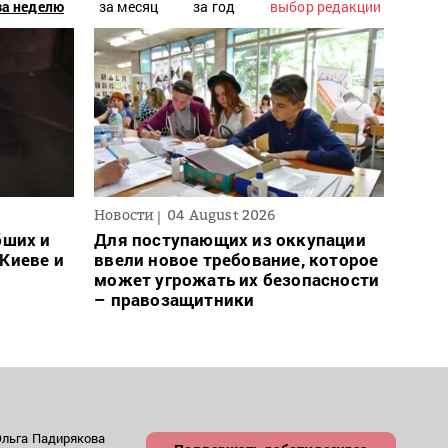
за неделю
за месяц
за год
выбор редакции
Новости
04 August 2026
Новос
бших и
Для поступающих из оккупации
В Ро
Киеве и
ввели новое требование, которое
запр
может угрожать их безопасности
на с
– правозащитники
Ольга Падирякова