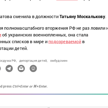
ратова сменила в должности
Татьяну Москалькову
.
я полномасштабного вторжения РФ не раз ловили 
и
об украинских военнопленных, она стала
нных списков в мире и
подозреваемой
в
ртации детей.
осдума РФ,
депортация детей,
омбудсмен
nd press
Ctrl+Enter or ⌘+Enter.