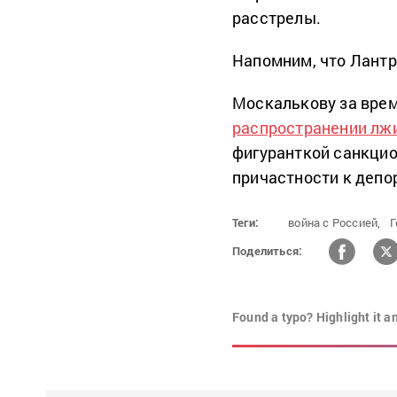
расстрелы.
Напомним, что Лант
Москалькову за врем
распространении лж
фигуранткой санкцио
причастности к депо
Теги:
война с Россией,
Г
Поделиться:
Found a typo? Highlight it a