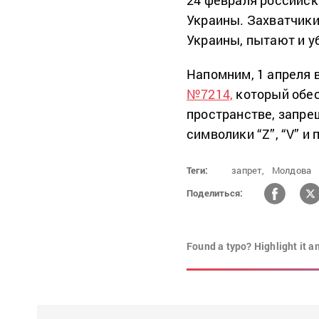
Украины. Захватчики
Украины, пытают и у
Напомним, 1 апреля 
№7214,
который обес
пространстве, запре
символики “Z”, “V” 
Теги:
запрет,
Молдова
Поделиться:
Found a typo? Highlight it a