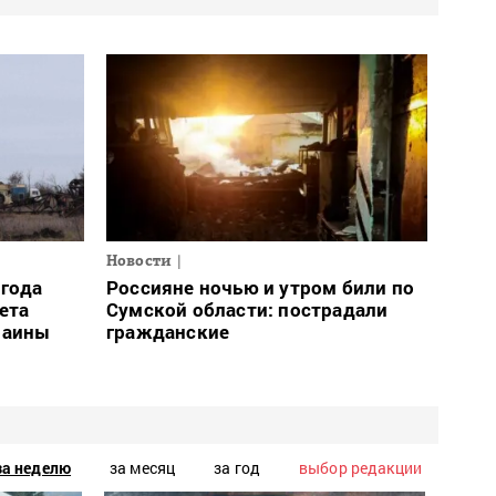
Новости
огода
Россияне ночью и утром били по
ета
Сумской области: пострадали
раины
гражданские
за неделю
за месяц
за год
выбор редакции