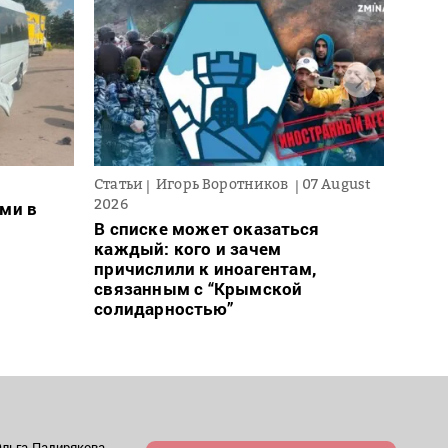
Статьи
Игорь Воротников
07 August
Новос
2026
ми в
Для 
В списке может оказаться
ввел
каждый: кого и зачем
може
причислили к иноагентам,
– пр
связанным с “Крымской
солидарностью”
Ольга Падирякова