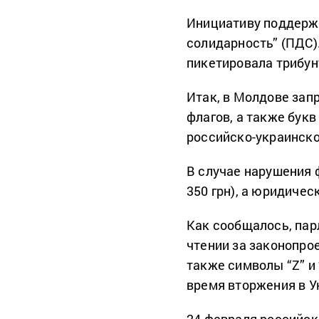
Инициативу поддержа
солидарность” (ПДС)
пикетировала трибун
Итак, в Молдове зап
флагов, а также букв
российско-украинско
В случае нарушения 
350 грн), а юридическ
Как сообщалось, пар
чтении за законопрое
также символы “Z” и
время вторжения в У
24 февраля российск