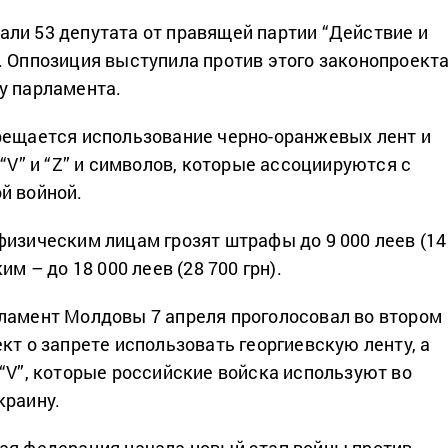
ли 53 депутата от правящей партии “Действие и
. Оппозиция выступила против этого законопроекта
у парламента.
рещается использование черно-оранжевых лент и
 “V” и “Z” и символов, которые ассоциируются с
й войной.
физическим лицам грозят штрафы до 9 000 леев (14
им – до 18 000 леев (28 700 грн).
ламент Молдовы 7 апреля проголосовал во втором
кт о запрете использовать георгиевскую ленту, а
 “V”, которые российские войска используют во
краину.
ая федерация начала новый этап войны против