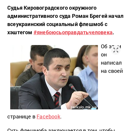
Судья Кировоградского окружного
административного суда Роман Брегей начал
всеукраинский социальный флешмоб с
хэштегом
#янебоюсьоправдатьчеловека
.
Об этом
он
написал
на своей
странице в
Facebook
.
Cуть флешмоба заключается в том, чтобы