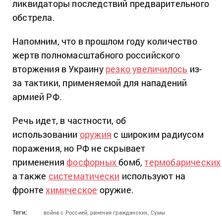
ликвидаторы последствий предварительного
обстрела.
Напомним, что в прошлом году количество
жертв полномасштабного российского
вторжения в Украину
резко увеличилось
из-
за тактики, применяемой для нападений
армией РФ.
Речь идет, в частности, об
использовании
оружия
с широким радиусом
поражения, но РФ не скрывает
применения
фосфорных
бомб,
термобарических
а также
систематически
используют на
фронте
химическое
оружие.
Теги:
война с Россией,
ранения гражданских,
Сумы