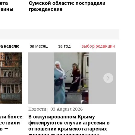
ета
Сумской области: пострадали
раины
гражданские
за неделю
за месяц
за год
выбор редакции
Новости
03 August 2026
Новос
ли более
В оккупированном Крыму
Для 
ществили
фиксируются случаи агрессии в
ввел
в —
отношении крымскотатарских
може
женщин — правозащитница
– пр