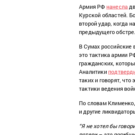
Армия РФ
нанесла
дв
Курской областей. Б
второй удар, когда 
предыдущего обстре
В Сумах российские 
это тактика армии РФ
гражданских, которы
Аналитики
подтверд
таких и говорят, чт
тактики ведения вой
По словам Клименко,
и другие ликвидатор
“Я не хотел бы говор
потери – это погибши