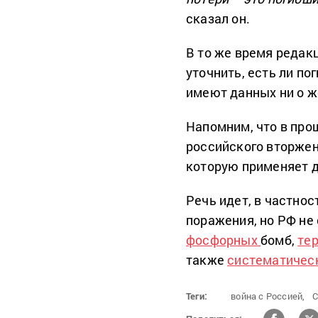
сказал он.
В то же время редак
уточнить, есть ли по
имеют данных ни о ж
Напомним, что в про
российского вторжен
которую применяет д
Речь идет, в частнос
поражения, но РФ не
фосфорных
бомб,
те
также
систематичес
Теги:
война с Россией,