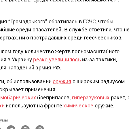
ция “Громадського” обратилась в ГСЧС, чтобы
гибшие среди спасателей. В службе ответили, что н
ертвах, ни о пострадавших среди геесчеесников.
шлом году количество жертв полномасштабного
ия в Украину
резко увеличилось
из-за тактики,
ля нападений армия РФ.
ти, об использовании
оружия
с широким радиусом
 скрывает применения
рмобарических
боеприпасов,
гиперзвуковых
ракет, 
ки
используют на фронте
химическое
оружие.
Сумы