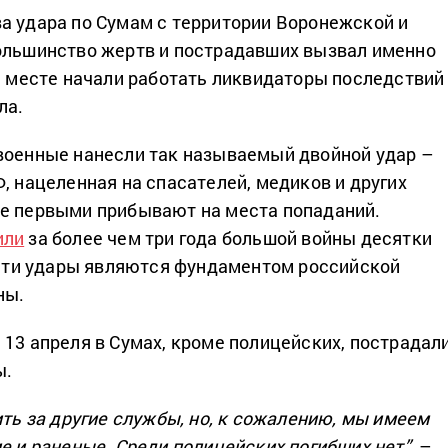
а удара по Сумам с территории Воронежской и
ольшинство жертв и пострадавших вызвал именно
на месте начали работать ликвидаторы последствий
ла.
военные нанесли так называемый двойной удар –
, нацеленная на спасателей, медиков и других
е первыми прибывают на места попаданий.
или
за более чем три года большой войны десятки
о эти удары являются фундаментом российской
ны.
 13 апреля в Сумах, кроме полицейских, пострадал
ы.
ить за другие службы, но, к сожалению, мы имеем
е и раненые. Среди полицейских погибших нет”,
–