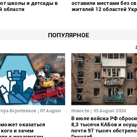
ют школы и детсады в
оставили местами без св
й области
жителей 12 областей Ук
ПОПУЛЯРНОЕ
горь Воротников
07 August
Новости
05 August 2026
В июле войска РФ сброси
 может оказаться
8,3 тысячи КАБов и осу
кого и зачем
почти 97 тысяч обстрело
ли к иноагентам,
Генштаб