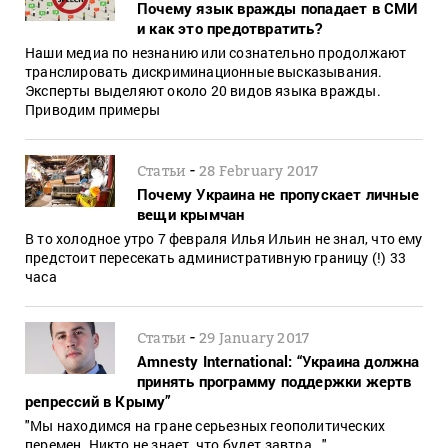
Почему язык вражды попадает в СМИ
и как это предотвратить?
Наши медиа по незнанию или сознательно продолжают
транслировать дискриминационные высказывания.
Эксперты выделяют около 20 видов языка вражды.
Приводим примеры
-
Статьи
28 February 2017
Почему Украина не пропускает личные
вещи крымчан
В то холодное утро 7 февраля Илья Ильин не знал, что ему
предстоит пересекать административную границу (!) 33
часа
-
Статьи
29 January 2017
Amnesty International: “Украина должна
принять программу поддержки жертв
репрессий в Крыму”
"Мы находимся на гране серьезных геополитических
перемен. Никто не знает, что будет завтра..."