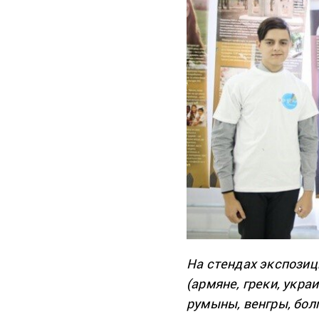
На стендах экспози
(армяне, греки, укра
румыны, венгры, бол