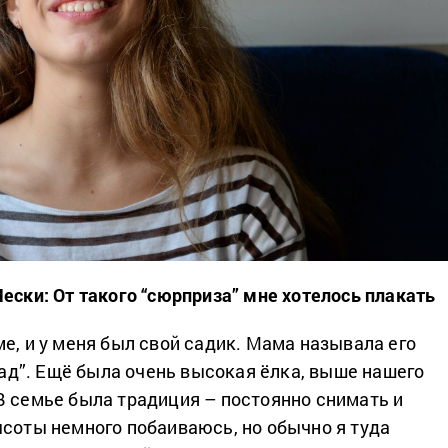
Пески: От такого “сюрприза” мне хотелось плакать
е, и у меня был свой садик. Мама называла его
“сад”. Ещё была очень высокая ёлка, выше нашего
В семье была традиция – постоянно снимать и
ысоты немного побаиваюсь, но обычно я туда