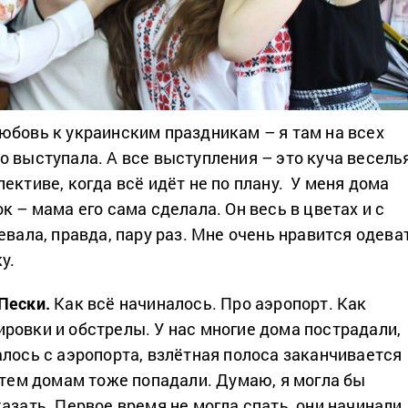
юбовь к украинским праздникам – я там на всех
о выступала. А все выступления – это куча веселья
ективе, когда всё идёт не по плану. У меня дома
к – мама его сама сделала. Он весь в цветах и с
евала, правда, пару раз. Мне очень нравится одева
у.
Пески.
Как всё начиналось. Про аэропорт. Как
ровки и обстрелы. У нас многие дома пострадали,
алось с аэропорта, взлётная полоса заканчивается
о тем домам тоже попадали. Думаю, я могла бы
азать. Первое время не могла спать, они начинали