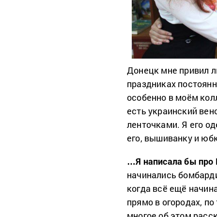
Донецк мне привил л
праздниках постоянн
особенно в моём колл
есть украинский вено
ленточками. Я его од
его, вышиванку и юбк
…Я написала бы про 
начинались бомбарди
когда всё ещё начин
прямо в огородах, п
многое об этом расск