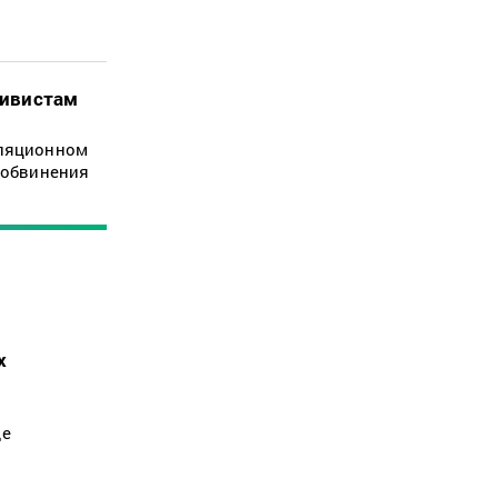
тивистам
лляционном
 обвинения
х
де