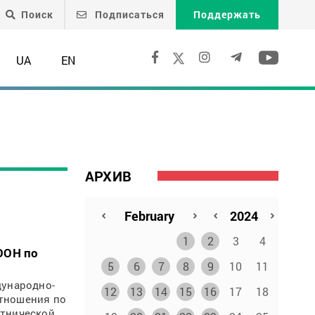
Поиск
Подписаться
Поддержать
UA
EN
АРХИВ
1
2
3
4
ООН по
5
6
7
8
9
10
11
дународно-
12
13
14
15
16
17
18
отношения по
этнической