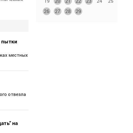
19
20
21
22
23
24
25
26
27
28
29
а пытки
тках местных
ого отвезла
ать” на