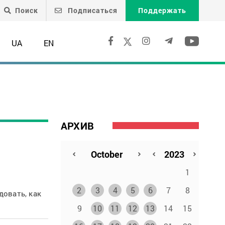
Поиск
Подписаться
Поддержать
UA
EN
АРХИВ
1
2
3
4
5
6
7
8
довать, как
9
10
11
12
13
14
15