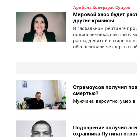
Арибэль Контрэрас Суарэс
Мировой хаос будет рас
другие кризисы
В глобальном рейтинге пр
подсолнечника, шестой в 
рапса, девятой в мире по 
обеспечивали четверть гло
Стремоусов получил пож
смертью?
Мужчина, вероятно, умер в 
Подозрение получил аге
охранника Путина готов