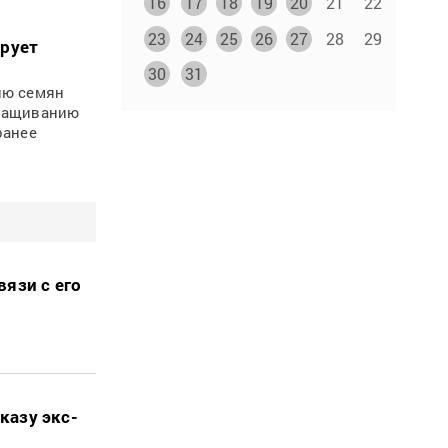
16
17
18
19
20
21
22
23
24
25
26
27
28
29
ирует
30
31
ию семян
ыращиванию
ранее
язи с его
казу экс-