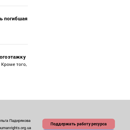
ть погибшая
ногоэтажку
 Кроме того,
Ольга Падирякова
Поддержать работу ресурса
umanrights.org.ua