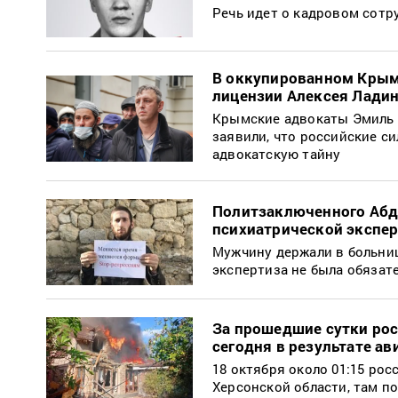
Речь идет о кадровом сот
В оккупированном Крым
лицензии Алексея Лади
Крымские адвокаты Эмиль 
заявили, что российские с
адвокатскую тайну
Политзаключенного Абд
психиатрической экспе
Мужчину держали в больниц
экспертиза не была обязате
За прошедшие сутки рос
сегодня в результате а
18 октября около 01:15 ро
Херсонской области, там п