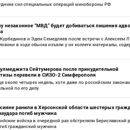
руднике сил специальных операций минобороны РФ
у незаконное “МВД” будет добиваться лишения адв
на
Курбединов и Эдем Семедляев после встречи с Алексеем 
иловики в ходе обыска изъяли у их коллеги материалы, сод
улмеджита Сейтумерова после принудительной
ртизы перевели в СИЗО-2 Симферополя
е около четырех недель, хотя даже по российским законам
льной по его делу
сияне ранили в Херсонской области шестерых гражд
виаудара погиб мужчина
ссийские войска в очередной раз обстреляли Бериславский 
огиб гражданский мужчина