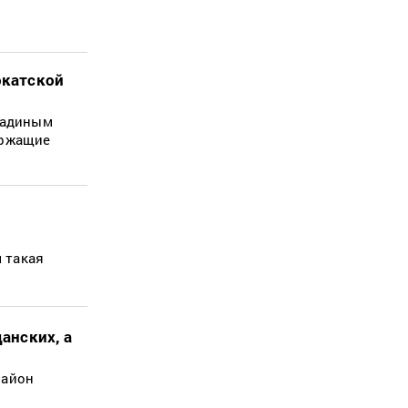
окатской
Ладиным
ержащие
 такая
анских, а
район