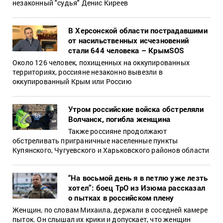
незаконный "судья" Денис Киреев
В Херсонской области пострадавшими
от насильственных исчезновений
стали 644 человека – КрымSOS
Около 126 человек, похищенных на оккупированных
территориях, россияне незаконно вывезли в
оккупированный Крым или Россию
Утром российские войска обстреляли
Волчанск, погибла женщина
Также россияне продолжают
обстреливать приграничные населенные пункты
Купянского, Чугуевского и Харьковского районов области
“На восьмой день я в петлю уже лезть
хотел”: боец ТрО из Изюма рассказал
о пытках в российском плену
Женщин, по словам Михаила, держали в соседней камере
пыток. Он слышал их крики и допускает, что женщин