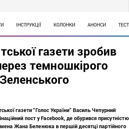
ТИ
ІНСТРУКЦІЇ
КОЛОНКИ
АНОНСИ
ТЕС
тської газети зробив
через темношкірого
 Зеленського
ської газети “Голос України” Василь Чепурний
наційний пост у Facebook, де обурився присутністю
мена Жана Беленюка в першій десятці партійного