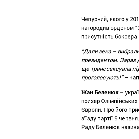
Чепурний, якого у 2
нагородив орденом “За
присутність боксера
“Дали зека – вибрал
президентом. Зараз 
ще транссексуала під
проголосують!”
– нап
Жан Беленюк
– украї
призер Олімпійських і
Європи. Про його при
з’їзду партії 9 черв
Раду Беленюк називає