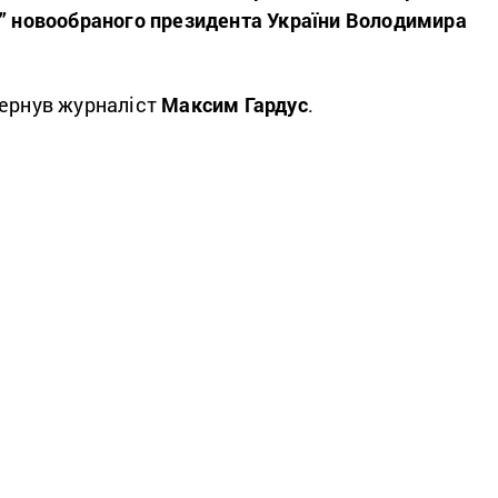
у” новообраного президента України Володимира
вернув журналіст
Максим Гардус
.