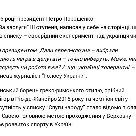
016 році президент Петро Порошенко
 заслуги” III ступеня, написав у себе на сторінці, 
 в списку – своєрідний експеримент над українцям
и президентом. Дали єврея-клоуна – вибрали
дають негра в депутати – точно виберуть. Може, на
сунуть чи робота вже? А що: українці толерантні –
исав журналіст “Голосу України”.
нський борець греко-римського стилю, срібний
гор в Ріо-де-Жанейро 2016 року та чемпіон світу і
сутність у списку “Слуги народу” стало відомо післ
ня. Cвоєю головною метою проходження у Верховну
 розвиток спорту в Україні.