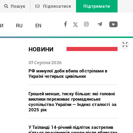
Пошук
Підписатися
Підтримати
ТИ
RU
EN
НОВИНИ
07 Серпня 2026
РФ минулої доби вбила обстрілами в
Україні чотирьох цивільних
Грошей менше, тиску більше: які головні
виклики переживає громадянське
суспільство України — Індекс сталості за
2025 рік
У Таїланді 14-річний підліток застрелив
п’ятьох працівників школи після вбивства