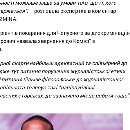
ності можливе лише за умови того, що ті, кого
каржаться”,
– розповіла експертка в коментарі
 ZMINA.
ріантів покарання для Чепурного за дискримінацій
ович назвала звернення до Комісії з
.
рної скарги найбільш адекватний та співмірний до
адже тут питання порушення журналістської етики
й питання більше філософське до журналістської
спільнота толерує такі “напівпублічні
асних сторінках, де зазначено місце роботи тощо”