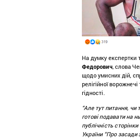
На думку експертки т
Федорович
, слова Ч
щодо умисних дій, сп
релігійної ворожнечі
гідності.
“Але тут питання, чи
готові подавати на нь
публічність сторінк
України “Про засади 