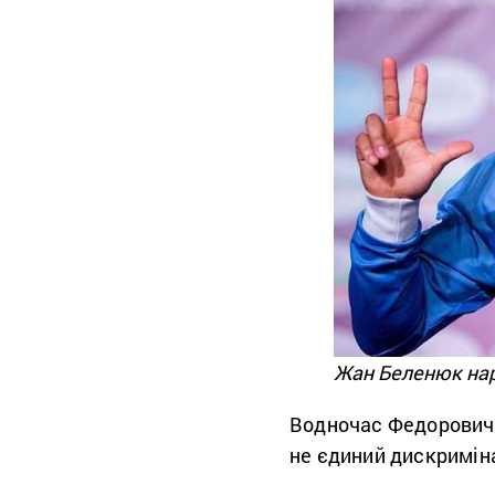
Жан Беленюк наро
Водночас Федорович 
не єдиний дискриміна