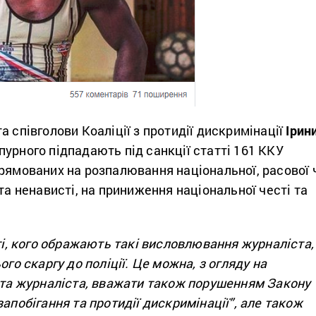
а співголови Коаліції з протидії дискримінації
Ірин
епурного підпадають під санкції статті 161 ККУ
рямованих на розпалювання національної, расової 
 та ненависті, на приниження національної честі та
 ті, кого ображають такі висловлювання журналіста,
ого скаргу до поліції. Це можна, з огляду на
и та журналіста, вважати також порушенням Закону
запобігання та протидії дискримінації”, але також