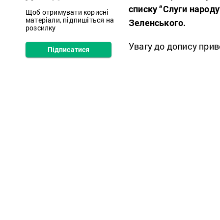
списку “Слуги народ
Щоб отримувати корисні
матеріали, підпишіться на
Зеленського.
розсилку
Увагу до допису при
Підписатися