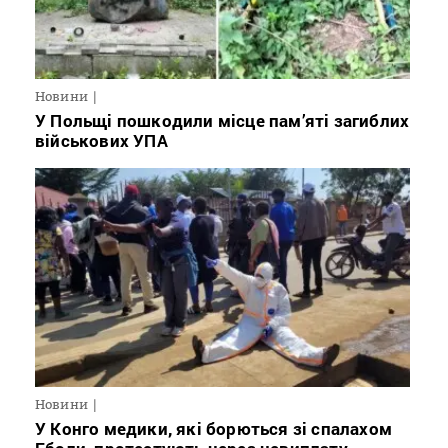
Новини
У Польщі пошкодили місце пам’яті загиблих
військових УПА
Новини
У Конго медики, які борються зі спалахом