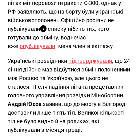
літак міг перевозити ракети С-300, однак у
РФ заявляють, що на борту були українські
військовополонені. Офіційно росіяни не
публікували
списку нібито тих, кого
і
готували до обміну, водночас
вже
опублікували
імена членів екіпажу.
Українські розвідники
підтверджували
, що 24
січня дійсно мав відбутися обмін полоненими
між Росією та Україною, але цього не
сталося. Після падіння літака представник
головного управління розвідки Міноборони
Андрій Юсов
заявив, що до моргу в Білгороді
доставили лише п’ять тіл. Великої кількості
тіл не було видно й на роликах, які
публікували з місяця трощі.