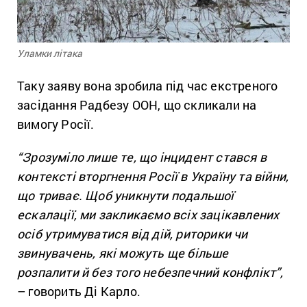
Уламки літака
Таку заяву вона зробила під час екстреного
засідання Радбезу ООН, що скликали на
вимогу Росії.
“
Зрозуміло лише те, що інцидент стався в
контексті вторгнення Росії в Україну та війни,
що триває. Щоб уникнути подальшої
ескалації, ми закликаємо всіх зацікавлених
осіб утримуватися від дій, риторики чи
звинувачень, які можуть ще більше
розпалити й без того небезпечний конфлікт”,
– говорить Ді Карло.