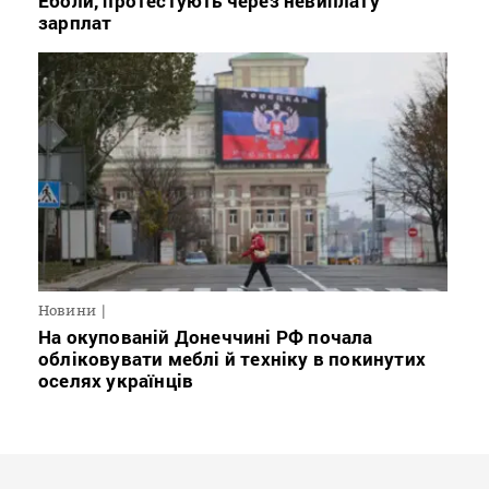
Еболи, протестують через невиплату
зарплат
Новини
На окупованій Донеччині РФ почала
обліковувати меблі й техніку в покинутих
оселях українців