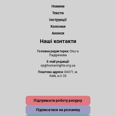
Новини
Тексти
Інструкції
Колонки
Анонси
Наші контакти
Головна редакторка:
Ольга
Падірякова
E-mail редакції:
op@humanrights.org.ua
Поштова
адреса:
04071, м.
Київ, а/с 33
Підтримати роботу ресурсу
Підписатися на розсилку