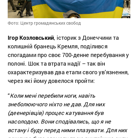
Фото: Центр громадянських свобод
Ігор Козловський
, історик з Донеччини та
колишній бранець Кремля, поділився
спогадами про своє 700-денне перебування у
полоні. Шок та втрата надії – так він
охарактеризував два етапи свого ув’язнення,
через які йому довелося пройти:
“
Коли мені перебили ноги, навіть
знеболюючого ніхто не дав. Для них
(деенерівців) процес катування був
насолодою. Вони сподівались, що я не
встану і буду перед ними плазувати. Для них