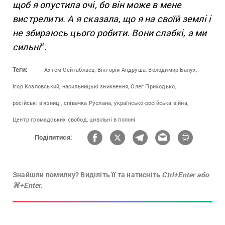
щоб я опустила очі, бо він може в мене
вистрелити. А я сказала, що я на своїй землі і
не збираюсь цього робити. Вони слабкі, а ми
сильні
“.
Теги:
Ахтем Сейтаблаєв,
Вікторія Андруша,
Володимир Балух,
Ігор Козловський,
насильницькі зникнення,
Олег Приходько,
російські вʼязниці,
співачка Руслана,
українсько-російська війна,
Центр громадських свобод,
цивільні в полоні
Поділитися:
Знайшли помилку? Виділіть її та натисніть
Ctrl+Enter або
⌘+Enter.