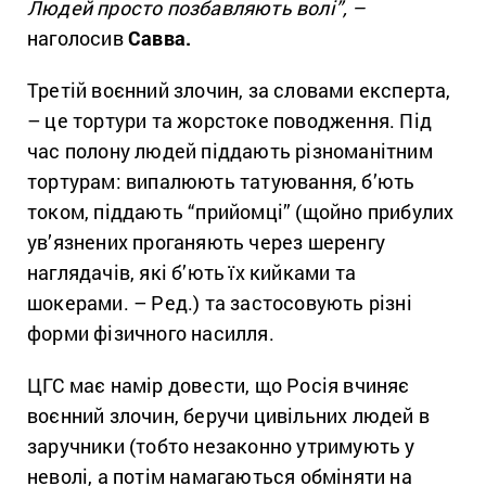
Людей просто позбавляють волі”, –
наголосив
Савва.
Третій воєнний злочин, за словами експерта,
– це тортури та жорстоке поводження. Під
час полону людей піддають різноманітним
тортурам: випалюють татуювання, б’ють
током, піддають “прийомці” (щойно прибулих
ув’язнених проганяють через шеренгу
наглядачів, які б’ють їх кийками та
шокерами. – Ред.) та застосовують різні
форми фізичного насилля.
ЦГС має намір довести, що Росія вчиняє
воєнний злочин, беручи цивільних людей в
заручники (тобто незаконно утримують у
неволі, а потім намагаються обміняти на