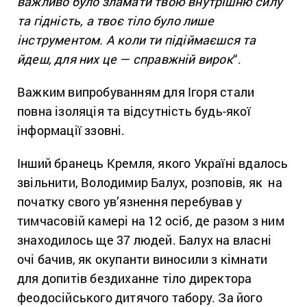
важливо було зламати твою внутрішню силу
та гідність, а твоє тіло було лише
інструментом. А коли ти підіймаєшся та
йдеш, для них це — справжній вирок
“.
Важким випробуванням для Ігоря стали
повна ізоляція та відсутність будь-якої
інформації ззовні.
Інший бранець Кремля, якого Україні вдалось
звільнити, Володимир Балух, розповів, як на
початку свого ув’язнення перебував у
тимчасовій камері на 12 осіб, де разом з ним
знаходилось ще 37 людей. Балух на власні
очі бачив, як окупанти виносили з кімнати
для допитів бездиханне тіло директора
феодосійського дитячого табору. За його