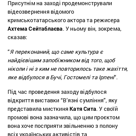
Присутнім на заході продемонстрували
відеозвернення відомого
кримськотатарського актора та режисера
Ахтема Сейтаблаєва
. У ньому він, зокрема,
сказав:
“
Я переконаний, що саме культура є
найдієвішим запобіжником від того, щоб
ніколи і ні з ким не повторилось таке жахіття,
яке відбулося в Бучі, Гостомелі та Ірпені
“.
Під час проведення заходу відбулося
відкриття виставки “В’язні сумління”, яку
представила мисткиня
Катя Сита
. У своїй
промові вона зазначила, що цим проєктом
вона хоче посприяти звільненню з полону
всіх українських активістів та