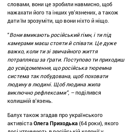
словами, вони це зробили навмисно, щоб
нажахати його та інших ув’язнених, а також
дати їм зрозуміти, що вони ніхто й ніщо.
“
Вони вмикають російський гімн, і ти під
камерами маєш стояти й співати. Це дуже
важко, коли ти зі звичайного життя
потрапляєш за ґрати. Поступово ти приходиш
до усвідомлення, що російська тюремна
система так побудована, щоб поховати
людину в людині. Щоб людина жила
виключно рефлексами”, –
поділився
колишній в’язень.
Балух також згадав про українського
активіста
Олега Приходька
(64 роки), якого
досі утримують в російській колонії у