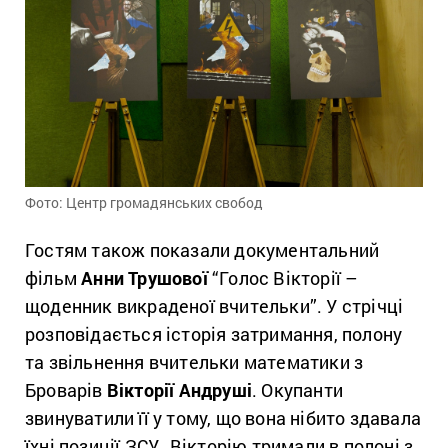
Фото: Центр громадянських свобод
Гостям також показали документальний
фільм
Анни Трушової
“Голос Вікторії –
щоденник викраденої вчительки”. У стрічці
розповідається історія затримання, полону
та звільнення вчительки математики з
Броварів
Вікторії Андруші
. Окупанти
звинуватили її у тому, що вона нібито здавала
їхні позиції ЗСУ. Вікторію тримали в полоні з