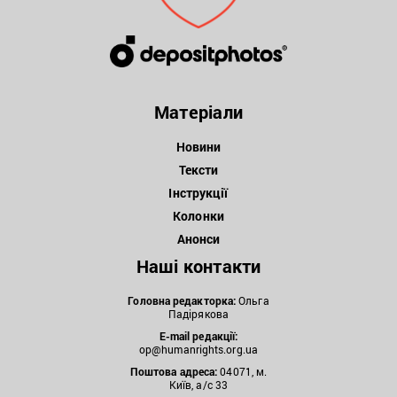
Матеріали
Новини
Тексти
Інструкції
Колонки
Анонси
Наші контакти
Головна редакторка:
Ольга
Падірякова
E-mail редакції:
op@humanrights.org.ua
Поштова
адреса:
04071, м.
Київ, а/с 33