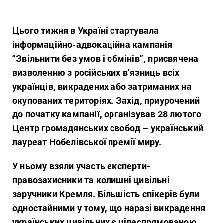
Цього тижня в Україні стартувала
інформаційно-адвокаційна кампанія
“Звільнити без умов і обмінів”, присвячена
визволенню з російських в’язниць всіх
українців, викрадених або затриманих на
окупованих територіях. Захід, приурочений
до початку кампанії, організував 28 лютого
Центр громадянських свобод – український
лауреат Нобелівської премії миру.
У ньому взяли участь експерти-
правозахисники та колишні цивільні
заручники Кремля. Більшість спікерів були
одностайними у тому, що наразі викрадення
українських цивільних є цілеспрямованою