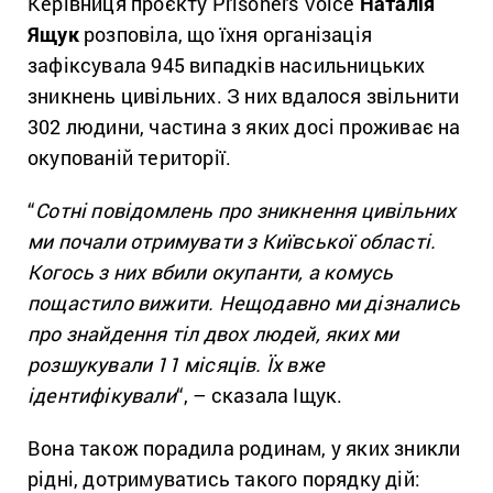
Керівниця проєкту Prisoners Voice
Наталія
Ящук
розповіла, що їхня організація
зафіксувала 945 випадків насильницьких
зникнень цивільних. З них вдалося звільнити
302 людини, частина з яких досі проживає на
окупованій території.
“
Сотні повідомлень про зникнення цивільних
ми почали отримувати з Київської області.
Когось з них вбили окупанти, а комусь
пощастило вижити. Нещодавно ми дізнались
про знайдення тіл двох людей, яких ми
розшукували 11 місяців. Їх вже
ідентифікували
“, – сказала Іщук.
Вона також порадила родинам, у яких зникли
рідні, дотримуватись такого порядку дій: