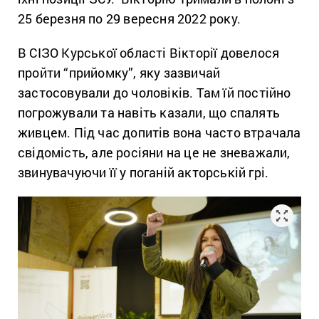
25 березня по 29 вересня 2022 року.
В СІЗО Курської області Вікторії довелося
пройти “прийомку”, яку зазвичай
застосовували до чоловіків. Там їй постійно
погрожували та навіть казали, що спалять
живцем. Під час допитів вона часто втрачала
свідомість, але росіяни на це не зневажали,
звинувачуючи її у поганій акторській грі.