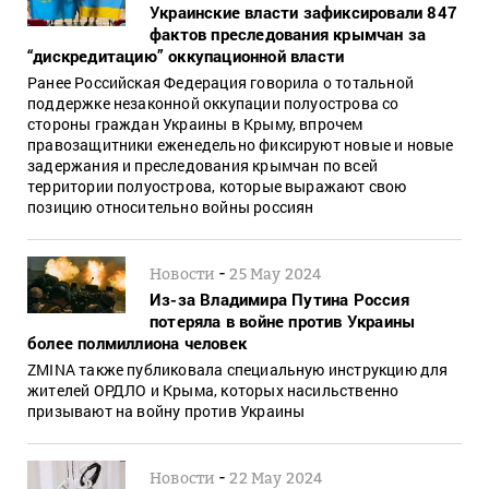
Украинские власти зафиксировали 847
фактов преследования крымчан за
“дискредитацию” оккупационной власти
Ранее Российская Федерация говорила о тотальной
поддержке незаконной оккупации полуострова со
стороны граждан Украины в Крыму, впрочем
правозащитники еженедельно фиксируют новые и новые
задержания и преследования крымчан по всей
территории полуострова, которые выражают свою
позицию относительно войны россиян
-
Новости
25 May 2024
Из-за Владимира Путина Россия
потеряла в войне против Украины
более полмиллиона человек
ZMINA также публиковала специальную инструкцию для
жителей ОРДЛО и Крыма, которых насильственно
призывают на войну против Украины
-
Новости
22 May 2024