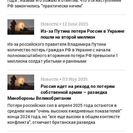
года", назвав его ложью и отметив, что эти наступления
РФ закончились "практически ничем"
-
Новости
12 June 2025
Из-за Путина потери России в Украине
пошли на второй миллион
Из-за российского правителя Владимира Путина
количество потерь граждан РФ в Украине с начала
полномасштабного вторжения потери РФ превысили 1
миллиона солдат убитыми и ранеными
-
Новости
03 May 2025
Россия идет на рекорд по потерям
собственной армии – разведка
Минобороны Великобритании
Потери российских сил в апреле 2025 года остаются в
среднем ниже "очень высоких ежедневных показателей"
конца 2024 года, но "все еще высоки в общем контексте
конфликта", отмечает британская разведка