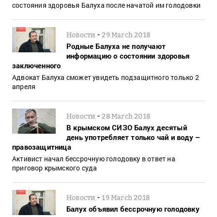
состояния здоровья Балуха после начатой им голодовки
-
Новости
29 March 2018
Родные Балуха не получают
информацию о состоянии здоровья
заключенного
Адвокат Балуха сможет увидеть подзащитного только 2
апреля
-
Новости
28 March 2018
В крымском СИЗО Балух десятый
день употребляет только чай и воду –
правозащитница
Активист начал бессрочную голодовку в ответ на
приговор крымского суда
-
Новости
19 March 2018
Балух объявил бессрочную голодовку