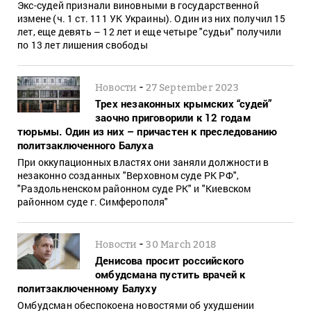
Экс-судей признали виновными в государственной
измене (ч. 1 ст. 111 УК Украины). Один из них получил 15
лет, еще девять – 12 лет и еще четыре "судьи" получили
по 13 лет лишения свободы
-
Новости
27 September 2023
Трех незаконных крымских “судей”
заочно приговорили к 12 годам
тюрьмы. Один из них – причастен к преследованию
политзаключенного Балуха
При оккупационных властях они заняли должности в
незаконно созданных "Верховном суде РК РФ",
"Раздольненском районном суде РК" и "Киевском
районном суде г. Симферополя"
-
Новости
30 March 2018
Денисова просит российского
омбудсмана пустить врачей к
политзаключенному Балуху
Омбудсман обеспокоена новостями об ухудшении