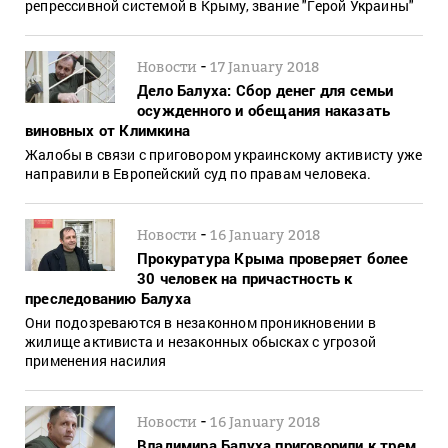
репрессивной системой в Крыму, звание "Герой Украины"
-
Новости
17 January 2018
Дело Балуха: Сбор денег для семьи
осужденного и обещания наказать
виновных от Климкина
Жалобы в связи с приговором украинскому активисту уже
направили в Европейский суд по правам человека.
-
Новости
16 January 2018
Прокуратура Крыма проверяет более
30 человек на причастность к
преследованию Балуха
Они подозреваются в незаконном проникновении в
жилище активиста и незаконных обысках с угрозой
применения насилия
-
Новости
16 January 2018
Владимира Балуха приговорили к трем