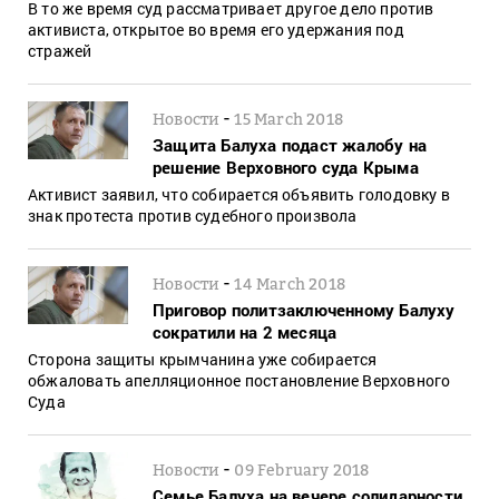
В то же время суд рассматривает другое дело против
активиста, открытое во время его удержания под
стражей
-
Новости
15 March 2018
Защита Балуха подаст жалобу на
решение Верховного суда Крыма
Активист заявил, что собирается объявить голодовку в
знак протеста против судебного произвола
-
Новости
14 March 2018
Приговор политзаключенному Балуху
сократили на 2 месяца
Сторона защиты крымчанина уже собирается
обжаловать апелляционное постановление Верховного
Суда
-
Новости
09 February 2018
Семье Балуха на вечере солидарности