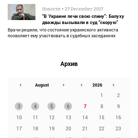
-
Новости
27 December 2017
“В Украине лечи свою спину”: Балуху
дважды вызывали в суд “скорую”
Врачи решили, что состояние украинского активиста
позволяет ему участвовать в судебных заседаниях
Архив
1
2
3
4
5
6
7
8
9
10
11
12
13
14
15
16
17
18
19
20
21
22
23