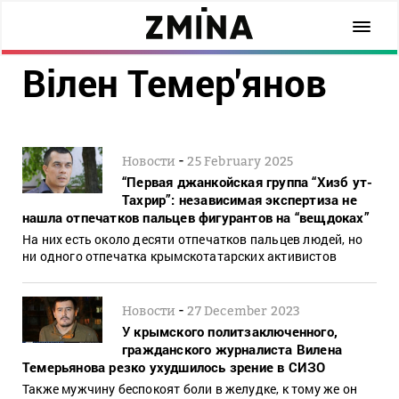
Вілен Темер'янов
-
Новости
25 February 2025
“Первая джанкойская группа “Хизб ут-
Тахрир”: независимая экспертиза не
нашла отпечатков пальцев фигурантов на “вещдоках”
На них есть около десяти отпечатков пальцев людей, но
ни одного отпечатка крымскотатарских активистов
-
Новости
27 December 2023
У крымского политзаключенного,
гражданского журналиста Вилена
Темерьянова резко ухудшилось зрение в СИЗО
Также мужчину беспокоят боли в желудке, к тому же он