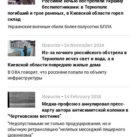
Россияне ночью обстреляли Украину
беспилотниками: в Тернополе
погибший и трое раненых, в Киевской области горел
склад
Украинские военные сбили более полусотни БПЛА
-
Новости
26 November 2024
Из-за ночного российского обстрела в
Тернополе исчез свет и вода, а в
Киевской области повредило жилые дома
В ОВА говорят, что россияне попали по объекту
инфраструктуры
-
Новости
14 February 2018
Медиа-профсоюз аннулировал пресс-
карту автора антисимитской колонки в
“Чертковском вестнике”
"Недопустимыми не только продуцирование, но и
обычную ретрансляцию "нелепых месседжей пещерного
шовинизма"