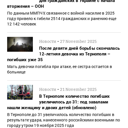
для гражданских в Украине с начала
вторжения – ООН
По данным ММПЧУ, связанное с войной насилие в 2025
году привело к гибели 2514 гражданских и ранению еще
12 142 человек
-
Новости
27 November 2025
После девяти дней борьбы скончалась
12-летняя девочка из Тернополя –
погибших уже 35
Мать девочки погибла при атаке, ее сестра остается в
больнице
-
Новости
21 November 2025
В Тернополе количество погибших
увеличилось до 31: под завалами
нашли женщину и двоих детей (обновлено)
В Тернополе до 31 увеличилось количество погибших в
результате удара, нанесенного российскими военными по
городу утром 19 ноября 2025 года