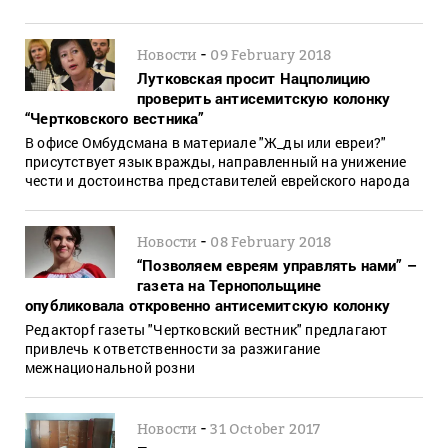
-
Новости
09 February 2018
Лутковская просит Нацполицию
проверить антисемитскую колонку
“Чертковского вестника”
В офисе Омбудсмана в материале "Ж_ды или евреи?"
присутствует язык вражды, направленный на унижение
чести и достоинства представителей еврейского народа
-
Новости
08 February 2018
“Позволяем евреям управлять нами” –
газета на Тернопольщине
опубликовала откровенно антисемитскую колонку
Редакторf газеты "Чертковский вестник" предлагают
привлечь к ответственности за разжигание
межнациональной розни
-
Новости
31 October 2017