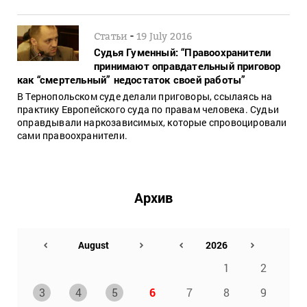
-
Статьи
19 July 2016
Судья Гуменный: “Правоохранители
принимают оправдательный приговор
как “смертельный” недостаток своей работы”
В Тернопольском суде делали приговоры, ссылаясь на
практику Европейского суда по правам человека. Судьи
оправдывали наркозависимых, которые спровоцировали
сами правоохранители.
Архив
1
2
3
4
5
6
7
8
9