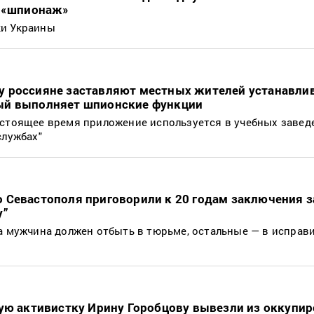
а «шпионаж»
ки Украины
 россияне заставляют местных жителей устанавли
ый выполняет шпионские функции
астоящее время приложение используется в учебных завед
службах"
 Севастополя приговорили к 20 годам заключения з
у”
ка мужчина должен отбыть в тюрьме, остальные — в исправ
кую активистку Ирину Горобцову вывезли из оккупи