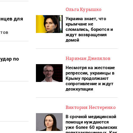
Ольга Курышко
инцев для
Украина знает, что
крымчане не
сломались, борются и
нтов
ждут возвращения
домой
удар по
Нариман Джелялов
Несмотря на жестокие
репрессии, украинцы в
Крыму продолжают
сопротивление и ждут
деоккупации
Виктория Нестеренко
В срочной медицинской
помощи нуждаются
уже более 60 крымских
политзаключенных. Как