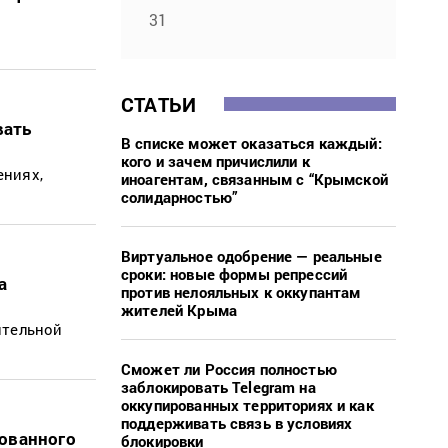
31
СТАТЬИ
вать
В списке может оказаться каждый:
кого и зачем причислили к
ениях,
иноагентам, связанным с “Крымской
солидарностью”
Виртуальное одобрение — реальные
сроки: новые формы репрессий
а
против нелояльных к оккупантам
жителей Крыма
ительной
Сможет ли Россия полностью
заблокировать Telegram на
оккупированных территориях и как
поддерживать связь в условиях
рованного
блокировки