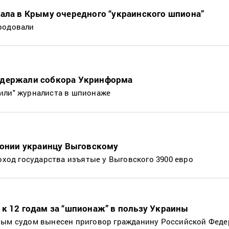
ала в Крыму очередного “украинского шпиона”
родовали
адержали собкора Укринформа
или" журналиста в шпионаже
лонии украинцу Выговскому
доход государства изъятые у Выговского 3900 евро
к 12 годам за “шпионаж” в пользу Украины
ным судом вынесен приговор гражданину Российской Фед