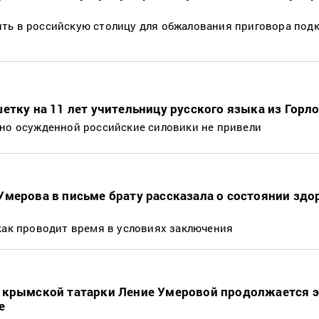
ть в российскую столицу для обжалования приговора под
етку на 11 лет учительницу русского языка из Горл
нно осужденной российские силовики не привели
мерова в письме брату рассказала о состоянии здо
как проводит время в условиях заключения
 крымской татарки Ление Умеровой продолжается 
е