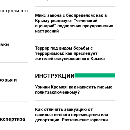
контрольного
Микс закона с беспределом: как в
Крыму реализуют “чеченский
сценарий” подавления проукраинских
настроений
овки
Террор под видом борьбы с
терроризмом: как преследует
жителей оккупированного Крыма
ИНСТРУКЦИИ
ровья и
Узники Кремля: как написать письмо
политзаключенному?
Как отличить эвакуацию от
насильственного перемещения или
экспертиза
депортации. Разъяснение юристки