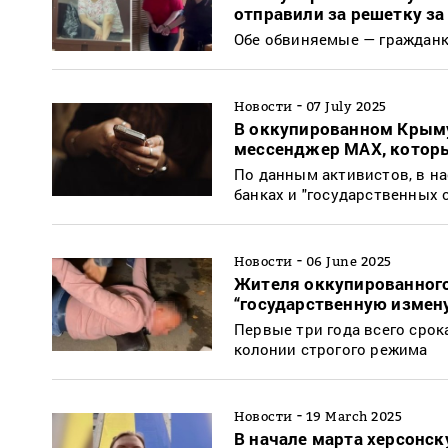
отправили за решетку з
Обе обвиняемые — граждан
-
Новости
07 July 2025
В оккупированном Крыму
мессенджер MAX, котор
По данным активистов, в н
банках и "государственных 
-
Новости
06 June 2025
Жителя оккупированного
“государственную измен
Первые три года всего сро
колонии строгого режима
-
Новости
19 March 2025
В начале марта херсонс