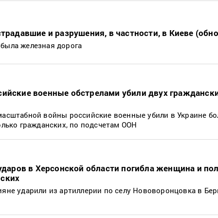
страдавшие и разрушения, в частности, в Киеве (обн
 была железная дорога
сийские военные обстрелами убили двух граждански
масштабной войны российские военные убили в Украине бо
только гражданских, по подсчетам ООН
 ударов в Херсонской области погибла женщина и по
нских
ияне ударили из артиллерии по селу Нововоронцовка в Бе