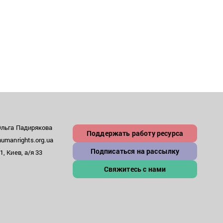
Ольга Падирякова
Поддержать работу ресурса
umanrights.org.ua
Подписаться на рассылку
, Киев, а/я 33
Свяжитесь с нами