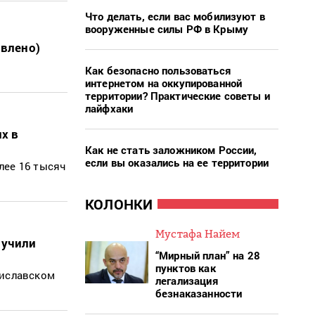
Что делать, если вас мобилизуют в
вооруженные силы РФ в Крыму
овлено)
Как безопасно пользоваться
интернетом на оккупированной
территории? Практические советы и
лайфхаки
х в
Как не стать заложником России,
если вы оказались на ее территории
лее 16 тысяч
КОЛОНКИ
Мустафа Найем
лучили
“Мирный план” на 28
пунктов как
риславском
легализация
безнаказанности