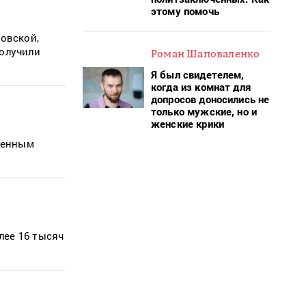
этому помочь
ковской,
получили
Роман Шаповаленко
Я был свидетелем,
когда из комнат для
допросов доносились не
только мужские, но и
женские крики
ленным
лее 16 тысяч