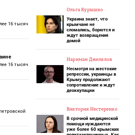
Ольга Курышко
Украина знает, что
лее 16 тысяч
крымчане не
сломались, борются и
ждут возвращения
домой
аине
Нариман Джелялов
лее 16 тысяч
Несмотря на жестокие
репрессии, украинцы в
Крыму продолжают
сопротивление и ждут
деоккупации
Виктория Нестеренко
опетровской
В срочной медицинской
помощи нуждаются
уже более 60 крымских
политзаключенных. Как