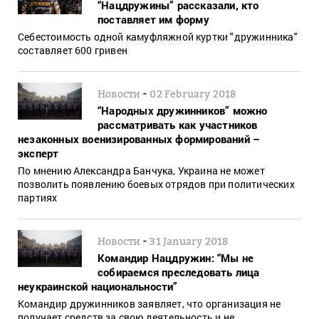
“Нацдружины” рассказали, кто
поставляет им форму
Себестоимость одной камуфляжной куртки "дружинника"
составляет 600 гривен
-
Новости
02 February 2018
“Народных дружинников” можно
рассматривать как участников
незаконных военизированных формирований –
эксперт
По мнению Александра Банчука, Украина не может
позволить появлению боевых отрядов при политических
партиях
-
Новости
31 January 2018
Командир Нацдружин: “Мы не
собираемся преследовать лица
неукраинской национальности”
Командир дружинников заявляет, что организация не
получает средств за свою деятельность и не