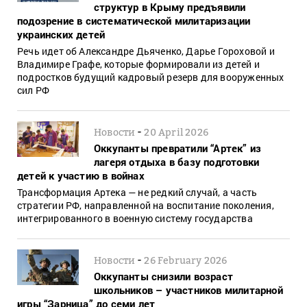
структур в Крыму предъявили
подозрение в систематической милитаризации
украинских детей
Речь идет об Александре Дьяченко, Дарье Гороховой и
Владимире Графе, которые формировали из детей и
подростков будущий кадровый резерв для вооруженных
сил РФ
-
Новости
20 April 2026
Оккупанты превратили “Артек” из
лагеря отдыха в базу подготовки
детей к участию в войнах
Трансформация Артека — не редкий случай, а часть
стратегии РФ, направленной на воспитание поколения,
интегрированного в военную систему государства
-
Новости
26 February 2026
Оккупанты снизили возраст
школьников – участников милитарной
игры “Зарница” до семи лет