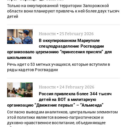
Только на оккупированной территории Запорожской
области вони планируют привлечь к ней более двух тысяч
детей
-
Новости
25 February 2026
В оккупированном Мариуполе
спецподразделение Росгвардии
организовало церемонию “принесения присяги” для
школьников
Речь идет о 53 метных учащихся, которые вступили в
ряды кадетов Росгвардии
-
Новости
24 February 2026
Россия привлекла более 344 тысяч
детей на ВОТ в милитарную
организацию “Движение первых” – “Альменда”
Согласно выводам аналитиков, центральным элементом
этой политики является военно-патриотическое и
духовно-нравственное воспитание, объединяющее