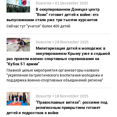
-
Новости
01 December 2025
В оккупированном Донецке центр
“Воин” готовит детей к войне: его
выпускниками стали уже три тысячи курсантов
Сейчас тут "учатся" более 400 детей
-
Новости
28 November 2025
Милитаризация детей и молодежи: в
оккупированном Крыму уже в седьмой
раз провели военно-спортивные соревнования на
“Кубок 51 армии”
Главной целью мероприятия организаторы назвали
"укрепление патриотического воспитания молодежи и
поддержка военно-спортивных объединений региона"
-
Новости
18 November 2025
“Православные витязи”: россияне под
религиозным прикрытием готовят
детей и подростков к войне