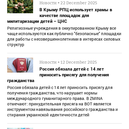
-
Новости
22 December 2025
В Крыму РПЦ использует храмы в
качестве площадок для
милитаризации детей – ЦНС
Религиозные учреждения в оккупированном Крыму все
чаще используются как публично "безопасные" площадки
для работы с несовершеннолетними в интересах силовых
структур
-
Новости
12 December 2025
Россия обязала детей с 14 лет
приносить присягу для получения
гражданства
Россия обязала детей с 14 лет приносить присягу для
получения гражданства, что нарушает нормы
международного гуманитарного права. В ZMINA
отмечают: принудительная присяга на ВОТ является
инструментом навязывания российского гражданства и
стирания украинской идентичности детей