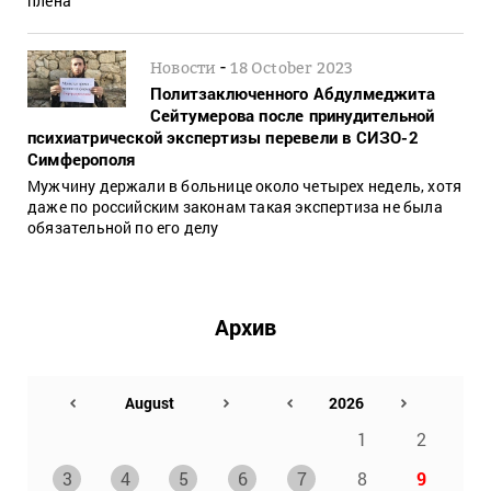
плена
-
Новости
18 October 2023
Политзаключенного Абдулмеджита
Сейтумерова после принудительной
психиатрической экспертизы перевели в СИЗО-2
Симферополя
Мужчину держали в больнице около четырех недель, хотя
даже по российским законам такая экспертиза не была
обязательной по его делу
Архив
1
2
3
4
5
6
7
8
9