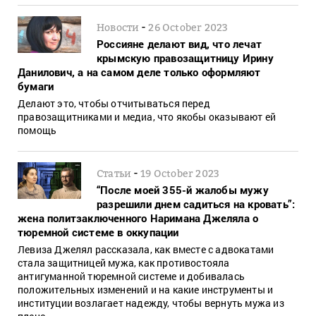
-
Новости
26 October 2023
Россияне делают вид, что лечат
крымскую правозащитницу Ирину
Данилович, а на самом деле только оформляют
бумаги
Делают это, чтобы отчитываться перед
правозащитниками и медиа, что якобы оказывают ей
помощь
-
Статьи
19 October 2023
“После моей 355-й жалобы мужу
разрешили днем садиться на кровать”:
жена политзаключенного Наримана Джеляла о
тюремной системе в оккупации
Левиза Джелял рассказала, как вместе с адвокатами
стала защитницей мужа, как противостояла
антигуманной тюремной системе и добивалась
положительных изменений и на какие инструменты и
институции возлагает надежду, чтобы вернуть мужа из