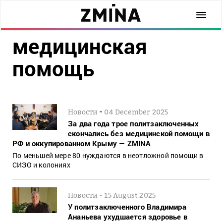
медицинская
помощь
-
Новости
04 December 2025
За два года трое политзаключенных
скончались без медицинской помощи в
РФ и оккупированном Крыму — ZMINA
По меньшей мере 80 нуждаются в неотложной помощи в
СИЗО и колониях
-
Новости
15 August 2025
У политзаключенного Владимира
Ананьева ухудшается здоровье в