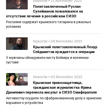
-
Новости
13 November 2023
Политзаключенный Руслан
Сулейманов пожаловался на
отсутствие лечения в российском СИЗО
Россияне содержат крымского татарина в ужасных
условиях
-
Новости
08 November 2023
Крымский политзаключенный Ленур
Сейдаметов нуждается в операции
У мужчины обнаружили кисту Бейкера в коленном
суставе
-
Новости
03 November 2023
Крымская правозащитница,
гражданская журналистка Ирина
Данилович перенесла инсульт в СИЗО Симферополя
Активистку осудили по сфабрикованному делу о хранении
взрывного устройства