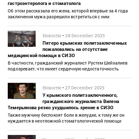
гастроэнтеролога и стоматолога
Об этом рассказала его жена, которой впервые за 4 года
заключения мужа разрешили встретиться с ним
-
Новости
28 December 2023
Пятеро крымских политзаключенных
пожаловались на отсутствие
медицинской помощи в СИЗО
В частности, гражданский журналист Рустем Шейхалиев
подозревает, что имеет сердечную недостаточность
-
Новости
27 December 2023
У крымского политзаключенного,
гражданского журналиста Вилена
Темерьянова резко ухудшилось зрение в СИЗО
Также мужчину беспокоят боли в желудке, к тому же он
нуждается в неотложной стоматологической помощи