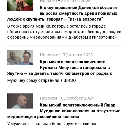
Новости
24 March 2025
В оккупированной Донецкой области
выросла смертность среди пожилых
людей: оккупанты говорят – “из-за возраста”
В то же время медики, которые остались в городе,
объясняют это дефицитом лекарств, особенно для людей
с сердечными заболеваниями, диабетом и гипертонией
-
Новости
17 January 2025
Крымского политзаключенного
Руслана Месутова этапировали в
Якутию – за девять тысяч километров от родных
Мужчину сразу отправили в ШИЗО
-
Новости
01 October 2024
Крымский политзаключенный Яшар
Муединов пожаловался на отсутствие
медпомощи в российской колонии
У мужчины — сильная боль в руке и отеки ног