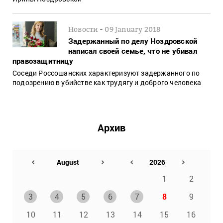
-
Новости
09 January 2018
Задержанный по делу Ноздровской
написал своей семье, что не убивал
правозащитницу
Соседи Россошанских характеризуют задержанного по
подозрению в убийстве как трудягу и доброго человека
Архив
1
2
3
4
5
6
7
8
9
10
11
12
13
14
15
16