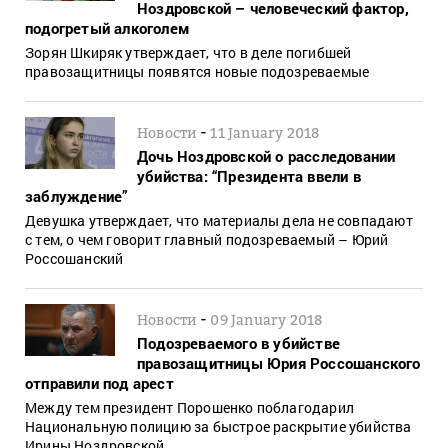
Ноздровской – человеческий фактор,
подогретый алкоголем
Зорян Шкиряк утверждает, что в деле погибшей
правозащитницы появятся новые подозреваемые
-
Новости
11 January 2018
Дочь Ноздровской о расследовании
убийства: “Президента ввели в
заблуждение”
Девушка утверждает, что материалы дела не совпадают
с тем, о чем говорит главный подозреваемый – Юрий
Россошанский
-
Новости
09 January 2018
Подозреваемого в убийстве
правозащитницы Юрия Россошанского
отправили под арест
Между тем президент Порошенко поблагодарил
Национальную полицию за быстрое раскрытие убийства
Ирины Ноздровской