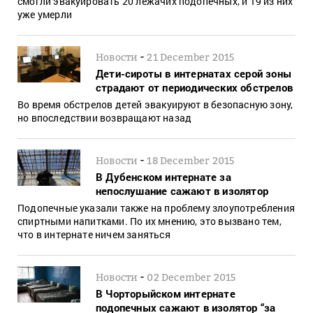
смогли эвакуировать 20 лежачих подопечных, и 19 из них
уже умерли
-
Новости
21 December 2015
Дети-сироты в интернатах серой зоны
страдают от периодических обстрелов
Во время обстрелов детей эвакуируют в безопасную зону,
но впоследствии возвращают назад
-
Новости
18 December 2015
В Дубенском интернате за
непослушание сажают в изолятор
Подопечные указали также на проблему злоупотребления
спиртными напитками. По их мнению, это вызвано тем,
что в интернате ничем заняться
-
Новости
02 December 2015
В Чорторыйском интернате
подопечных сажают в изолятор “за