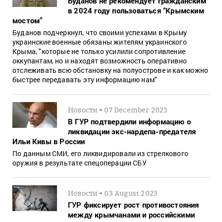
Буданов не рекомендует гражданским
в 2024 году пользоваться “Крымским
мостом”
Буданов подчеркнул, что своими успехами в Крыму
украинские военные обязаны жителям украинского
Крыма, "которые не только усилили сопротивление
оккупантам, но и находят возможность оперативно
отслеживать всю обстановку на полуострове и как можно
быстрее передавать эту информацию нам"
-
Новости
07 December 2023
В ГУР подтвердили информацию о
ликвидации экс-нардепа-предателя
Ильи Кивы в России
По данным СМИ, его ликвидировали из стрелкового
оружия в результате спецоперации СБУ
-
Новости
03 August 2023
ГУР фиксирует рост противостояния
между крымчанами и российскими