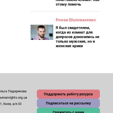
этому помочь
Роман Шаповаленко
Я был свидетелем,
когда из комнат для
допросов доносились не
только мужские, но и
женские крики
Ольга Падирякова
Поддержать работу ресурса
umanrights.org.ua
Подписаться на рассылку
, Киев, а/я 33
Свяжитесь с нами