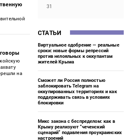
ственную
31
авительной
СТАТЬИ
Виртуальное одобрение — реальные
сроки: новые формы репрессий
иговоры
против нелояльных к оккупантам
нкойскую
жителей Крыма
ахвату
ерешли на
Сможет ли Россия полностью
заблокировать Telegram на
оккупированных территориях и как
поддерживать связь в условиях
блокировки
Микс закона с беспределом: как в
Крыму реализуют “чеченский
сценарий” подавления проукраинских
настроений