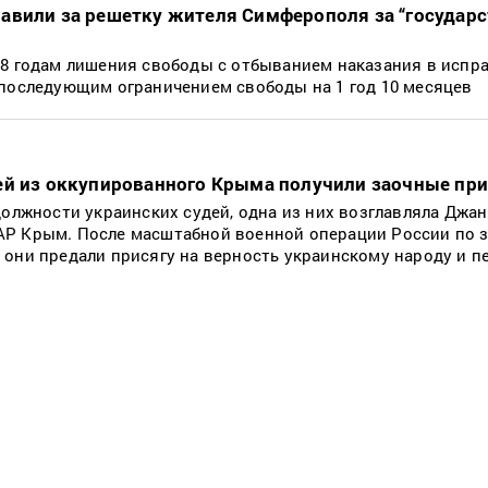
авили за решетку жителя Симферополя за “государ
18 годам лишения свободы с отбыванием наказания в испр
 последующим ограничением свободы на 1 год 10 месяцев
ей из оккупированного Крыма получили заочные пр
должности украинских судей, одна из них возглавляла Джа
Р Крым. После масштабной военной операции России по з
 они предали присягу на верность украинскому народу и п