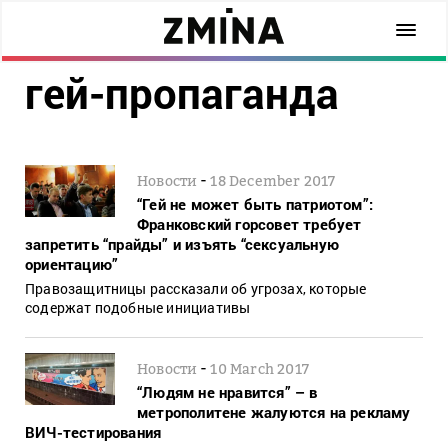
гей-пропаганда
-
Новости
18 December 2017
“Гей не может быть патриотом”:
Франковский горсовет требует
запретить “прайды” и изъять “сексуальную
ориентацию”
Правозащитницы рассказали об угрозах, которые
содержат подобные инициативы
-
Новости
10 March 2017
“Людям не нравится” – в
метрополитене жалуются на рекламу
ВИЧ-тестирования