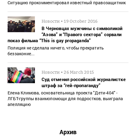
Ситуацию прокомментировал известный правозащитник
-
Новости
19 October 2016
В Черновцах мужчины с символикой
“Азова” и “Правого сектора” сорвали
показ фильма “This is gay propaganda”
Полиция не сделала ничего, чтобы прекратить
беззаконие...
-
Новости
26 March 2015
Суд отменил российской журналистке
штраф за “гей-пропаганду”
Елена Климова, основательница проекта "Дети-404" -
ЛГБТ-группы взаимопомощи для подростков, выиграла
апелляцию
Архив