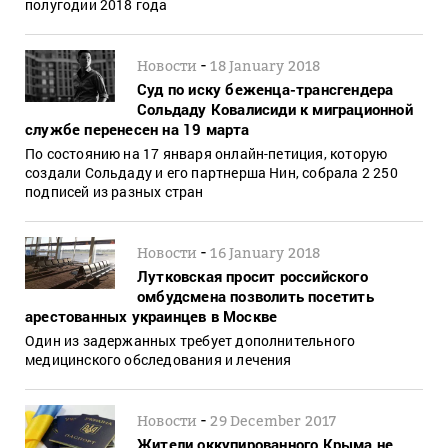
полугодии 2018 года
-
Новости
18 January 2018
Суд по иску беженца-трансгендера
Сольдаду Ковалисиди к миграционной
службе перенесен на 19 марта
По состоянию на 17 января онлайн-петиция, которую
создали Сольдаду и его партнерша Нин, собрала 2 250
подписей из разных стран
-
Новости
16 January 2018
Лутковская просит российского
омбудсмена позволить посетить
арестованных украинцев в Москве
Один из задержанных требует дополнительного
медицинского обследования и лечения
-
Новости
29 December 2017
Жители оккупированного Крыма не