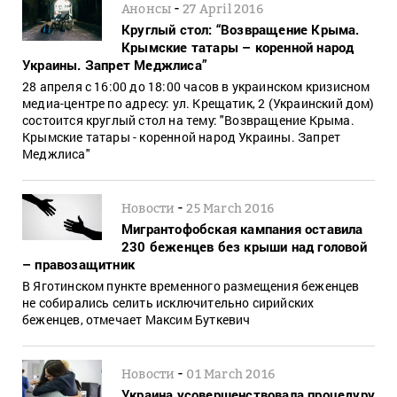
-
Анонсы
27 April 2016
Круглый стол: “Возвращение Крыма.
Крымские татары – коренной народ
Украины. Запрет Меджлиса”
28 апреля с 16:00 до 18:00 часов в украинском кризисном
медиа-центре по адресу: ул. Крещатик, 2 (Украинский дом)
состоится круглый стол на тему: "Возвращение Крыма.
Крымские татары - коренной народ Украины. Запрет
Меджлиса"
-
Новости
25 March 2016
Мигрантофобская кампания оставила
230 беженцев без крыши над головой
– правозащитник
В Яготинском пункте временного размещения беженцев
не собирались селить исключительно сирийских
беженцев, отмечает Максим Буткевич
-
Новости
01 March 2016
Украина усовершенствовала процедуру