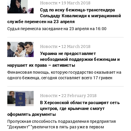
-
Новости
19 March 2018
Суд по иску беженца-трансгендера
Сольдаду Ковалисиди к миграционной
службе перенесен на 23 апреля
Судья перенесла заседание на 23 апреля на 16:00
-
Новости
12 March 2018
Украина не предоставляет
необходимой поддержки беженцам и
нарушает их права – активисты
Финансовая помощь, которую государство оказывает на
одного беженца, сегодня составляет всего 17 гривен
-
Новости
22 February 2018
В Херсонской области расширят сеть
центров, где крымчане смогут
оформлять документы
Пропускная способность подразделения предприятия
"Документ" "увеличится в пять раз уже в первом