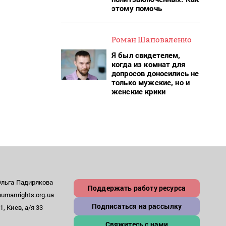
этому помочь
Роман Шаповаленко
Я был свидетелем,
когда из комнат для
допросов доносились не
только мужские, но и
женские крики
Ольга Падирякова
Поддержать работу ресурса
umanrights.org.ua
Подписаться на рассылку
, Киев, а/я 33
Свяжитесь с нами