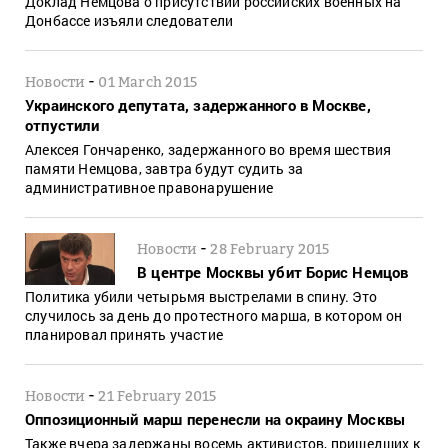
Доклад Немцова о присутствии российских военных на
Донбассе изъяли следователи
-
Новости
01 March 2015
Украинского депутата, задержанного в Москве,
отпустили
Алексея Гончаренко, задержанного во время шествия
памяти Немцова, завтра будут судить за
административное правонарушение
-
Новости
28 February 2015
В центре Москвы убит Борис Немцов
Политика убили четырьмя выстрелами в спину. Это
случилось за день до протестного марша, в котором он
планировал принять участие
-
Новости
21 February 2015
Оппозиционный марш перенесли на окраину Москвы
Также вчера задержаны восемь активистов, пришедших к