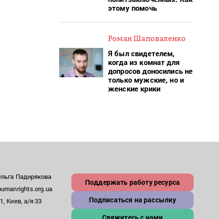
этому помочь
Роман Шаповаленко
Я был свидетелем,
когда из комнат для
допросов доносились не
только мужские, но и
женские крики
Ольга Падирякова
Поддержать работу ресурса
umanrights.org.ua
Подписаться на рассылку
, Киев, а/я 33
Свяжитесь с нами