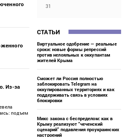
люченного
31
СТАТЬИ
Виртуальное одобрение — реальные
оженного
сроки: новые формы репрессий
против нелояльных к оккупантам
жителей Крыма
Сможет ли Россия полностью
заблокировать Telegram на
. Из-за
оккупированных территориях и как
поддерживать связь в условиях
блокировки
евела
лись: подъем
Микс закона с беспределом: как в
Крыму реализуют “чеченский
сценарий” подавления проукраинских
настроений