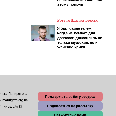
этому помочь
Роман Шаповаленко
Я был свидетелем,
когда из комнат для
допросов доносились не
только мужские, но и
женские крики
Ольга Падирякова
Поддержать работу ресурса
umanrights.org.ua
Подписаться на рассылку
, Киев, а/я 33
Свяжитесь с нами