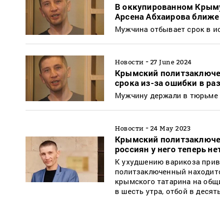
В оккупированном Крыму
Арсена Абхаирова ближе
Мужчина отбывает срок в и
-
Новости
27 June 2024
Крымский политзаключе
срока из-за ошибки в ра
Мужчину держали в тюрьме 
-
Новости
24 May 2023
Крымский политзаключен
россиян у него теперь н
К ухудшению варикоза приво
политзаключенный находится
крымского татарина на общ
в шесть утра, отбой в десят