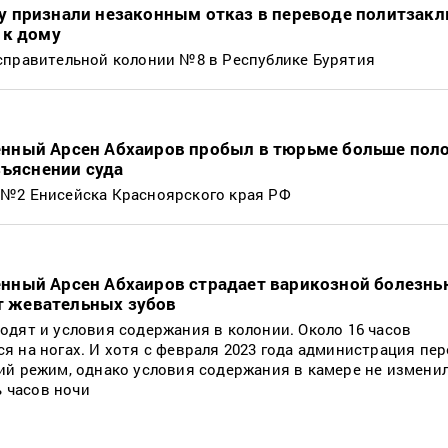
 признали незаконным отказ в переводе политзак
 к дому
справительной колонии №8 в Республике Бурятия
нный Арсен Абхаиров пробыл в тюрьме больше пол
зъяснении суда
№2 Енисейска Красноярского края РФ
ный Арсен Абхаиров страдает варикозной болезнью
ет жевательных зубов
дят и условия содержания в колонии. Около 16 часов
 на ногах. И хотя с февраля 2023 года администрация пер
ий режим, однако условия содержания в камере не измени
ь часов ночи