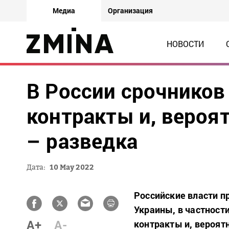
Медиа
Организация
НОВОСТИ
В России срочников
контракты и, вероя
– разведка
Дата:
10 May 2022
Российские власти п
Украины, в частнос
A+
A-
контракты и, вероят