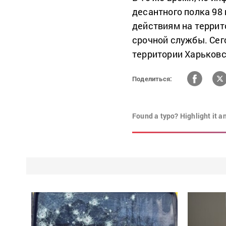
десантного полка 98
действиям на терри
срочной службы. Сего
территории Харьковс
Поделиться:
Found a typo? Highlight it a