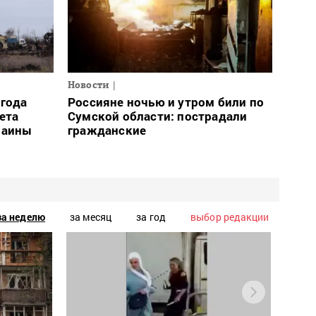
Новости
огода
Россияне ночью и утром били по
ета
Сумской области: пострадали
раины
гражданские
за неделю
за месяц
за год
выбор редакции