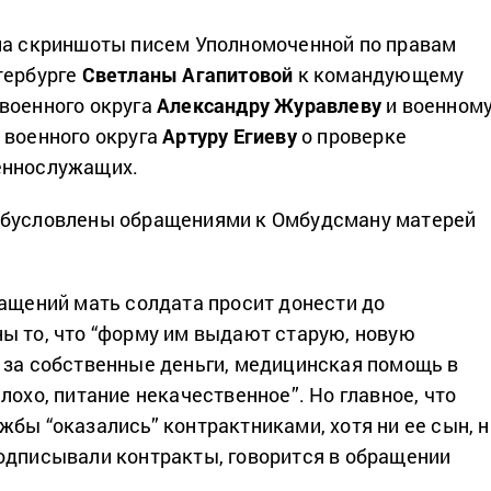
ла скриншоты писем Уполномоченной по правам
тербурге
Светланы Агапитовой
к командующему
военного округа
Александру Журавлеву
и военном
 военного округа
Артуру Егиеву
о проверке
еннослужащих.
обусловлены обращениями к Омбудсману матерей
ращений мать солдата просит донести до
ы то, что “форму им выдают старую, новую
 за собственные деньги, медицинская помощь в
лохо, питание некачественное”. Но главное, что
жбы “оказались” контрактниками, хотя ни ее сын, н
одписывали контракты, говорится в обращении