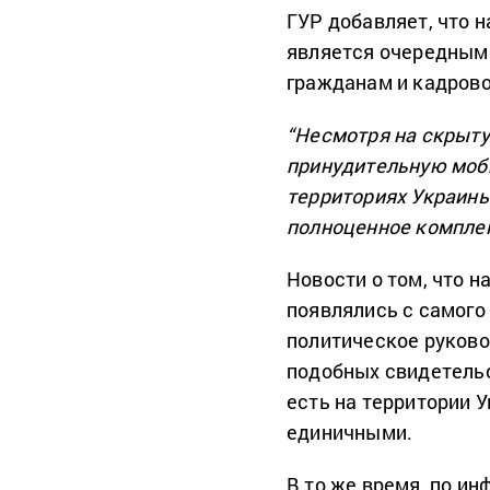
ГУР добавляет, что 
является очередным
гражданам и кадрово
“Несмотря на скрыту
принудительную моб
территориях Украины
полноценное компле
Новости о том, что н
появлялись с самого
политическое руков
подобных свидетель
есть на территории У
единичными.
В то же время, по ин