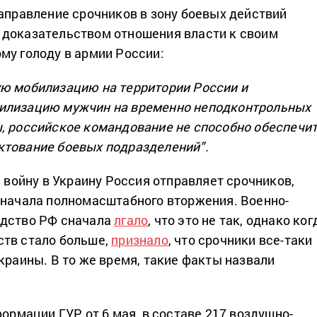
направление срочников в зону боевых действий
 доказательством отношения власти к своим
му голоду в армии России:
ю мобилизацию на территории России и
илизацию мужчин на временно неподконтрольных
, российское командование не способно обеспечи
ктование боевых подразделений”.
а войну в Украину Россия отправляет срочников,
 начала полномасштабного вторжения. Военно-
одство РФ сначала
лгало
, что это не так, однако ког
ств стало больше,
признало
, что срочники все-таки
краины. В то же время, такие факты назвали
формации ГУР от 6 мая, в составе 217 воздушно-