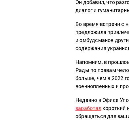
Он добавил, что разг
диалог и гуманитарн
Во время встречи с 
предложила привлеч
и омбудсманов други
содержания украинск
Напомним, в прошлом
Рады по правам челов
больше, чем в 2022 г
военнопленных и про
Недавно в Офисе Упо
заработал
короткий 
обращаться для защи