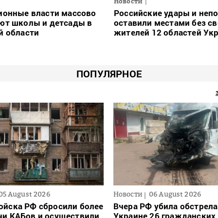
Новости
ионные власти массово
Российские удары и неп
ют школы и детсады в
оставили местами без св
й области
жителей 12 областей Ук
ПОПУЛЯРНОЕ
05 August 2026
Новости
06 August 2026
ойска РФ сбросили более
Вчера РФ убила обстрела
чи КАБов и осуществили
Украине 26 гражданских