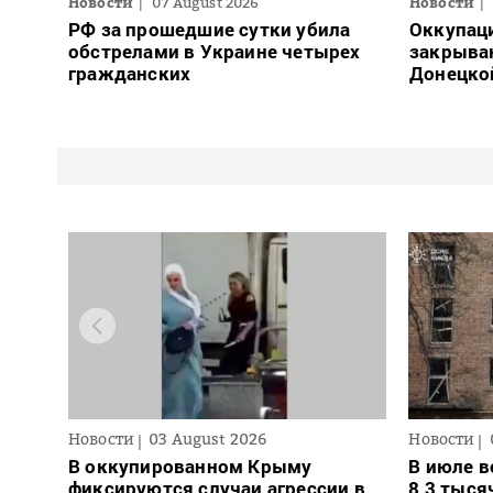
Новости
07 August 2026
Новости
РФ за прошедшие сутки убила
Оккупац
обстрелами в Украине четырех
закрыва
гражданских
Донецко
Новости
03 August 2026
Новости
В оккупированном Крыму
В июле в
фиксируются случаи агрессии в
8,3 тыся