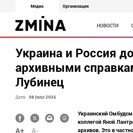
Медиа
Организация
НОВОСТИ
Украина и Россия д
архивными справка
Лубинец
Дата:
08 June 2026
Украинский Омбудсма
коллегой Яной Лант
A+
A-
архивов. Это в част