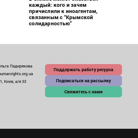
каждый: кого и зачем
може
причислили к иноагентам,
– пр
связанным с “Крымской
солидарностью”
Ольга Падирякова
Поддержать работу ресурса
umanrights.org.ua
Подписаться на рассылку
, Киев, а/я 33
Свяжитесь с нами