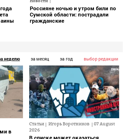
Новости
огода
Россияне ночью и утром били по
ета
Сумской области: пострадали
раины
гражданские
за неделю
за месяц
за год
выбор редакции
Статьи
Игорь Воротников
07 August
Новос
2026
ми в
Для 
В списке может оказаться
ввел