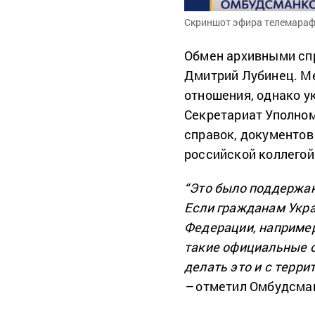
Скриншот эфира телемара
Обмен архивными спр
Дмитрий Лубинец. М
отношения, однако у
Секретариат Уполно
справок, документов
российской коллегой
“Это было поддержан
Если гражданам Укра
Федерации, например
такие официальные с
делать это и с терр
–
отметил Омбудсма