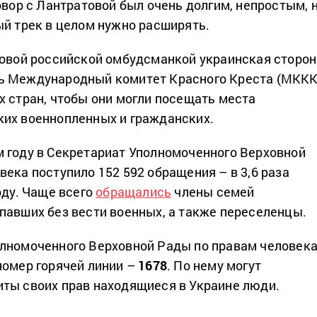
овор с Лантратовой был очень долгим, непростым, 
ый трек в целом нужно расширять.
новой российской омбудсманкой украинская сторон
ь Международный комитет Красного Креста (МККК
х стран, чтобы они могли посещать места
их военнопленных и гражданских.
 году в Секретариат Уполномоченного Верховной
ека поступило 152 592 обращения – в 3,6 раза
оду. Чаще всего
обращались
члены семей
павших без вести военных, а также переселенцы.
лномоченного Верховной Рады по правам человек
номер горячей линии –
1678
. По нему могут
ты своих прав находящиеся в Украине люди.